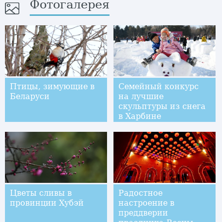
Фотогалерея
Птицы, зимующие в
Семейный конкурс
Беларуси
на лучшие
скульптуры из снега
в Харбине
Цветы сливы в
Радостное
провинции Хубэй
настроение в
преддверии