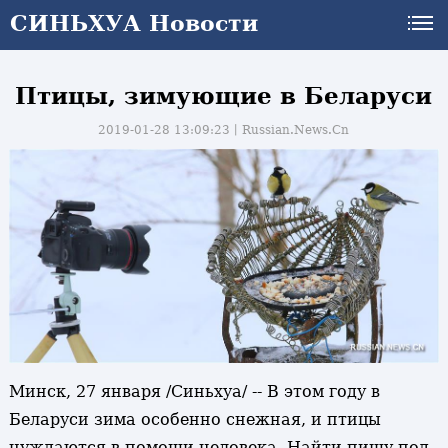
СИНЬХУА Новости
Птицы, зимующие в Беларуси
2019-01-28 13:09:23丨
Russian.News.Cn
Минск, 27 января /Синьхуа/ -- В этом году в
Беларуси зима особенно снежная, и птицы
и
нуждаются в помощи человека. Найти пищу под