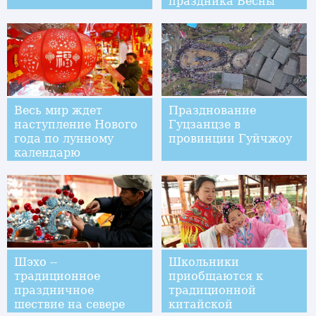
праздника Весны
Весь мир ждет
Празднование
наступление Нового
Гуцзанцзе в
года по лунному
провинции Гуйчжоу
календарю
Шэхо --
Школьники
традиционное
приобщаются к
праздничное
традиционной
шествие на севере
китайской