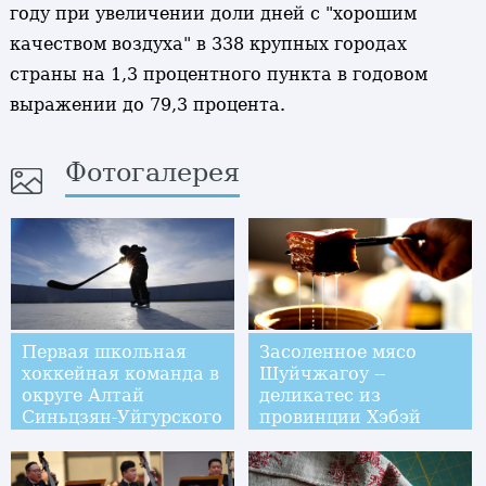
году при увеличении доли дней с "хорошим
качеством воздуха" в 338 крупных городах
страны на 1,3 процентного пункта в годовом
выражении до 79,3 процента.
Фотогалерея
Первая школьная
Засоленное мясо
хоккейная команда в
Шуйчжагоу --
округе Алтай
деликатес из
Синьцзян-Уйгурского
провинции Хэбэй
АР