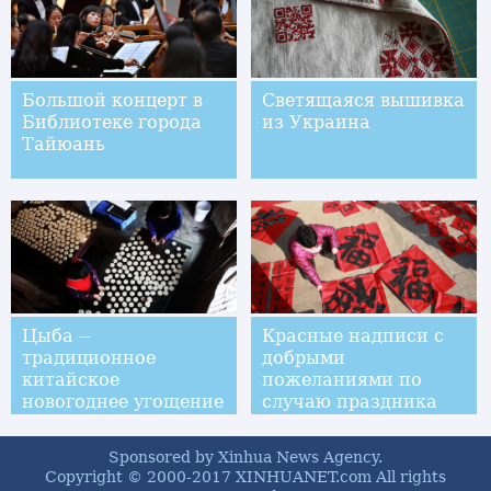
Большой концерт в
Светящаяся вышивка
Библиотеке города
из Украина
Тайюань
Цыба --
Красные надписи с
традиционное
добрыми
китайское
пожеланиями по
новогоднее угощение
случаю праздника
Весны
Sponsored by Xinhua News Agency.
Copyright © 2000-2017 XINHUANET.com All rights