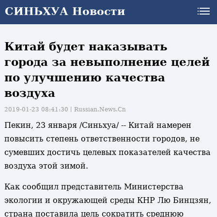
СИНЬХУА Новости
Китай будет наказывать
города за невыполнение целей
по улучшению качества
воздуха
2019-01-23 08:41:30丨
Russian.News.Cn
Пекин, 23 января /Синьхуа/ -- Китай намерен
повысить степень ответственности городов, не
сумевших достичь целевых показателей качества
воздуха этой зимой.
Как сообщил представитель Министерства
экологии и окружающей среды КНР Лю Бинцзян,
и
страна поставила цель сократить среднюю