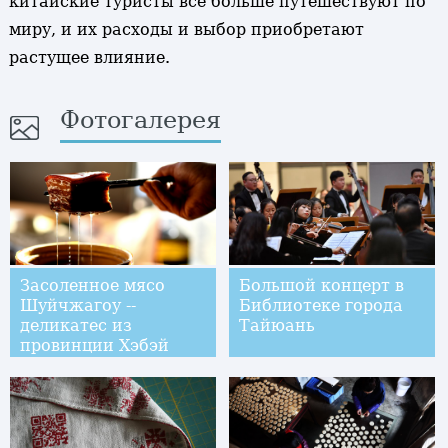
китайские туристы все больше путешествуют по
миру, и их расходы и выбор приобретают
растущее влияние.
Фотогалерея
Засоленное мясо
Большой концерт в
Шуйчжагоу --
Библиотеке города
деликатес из
Тайюань
провинции Хэбэй