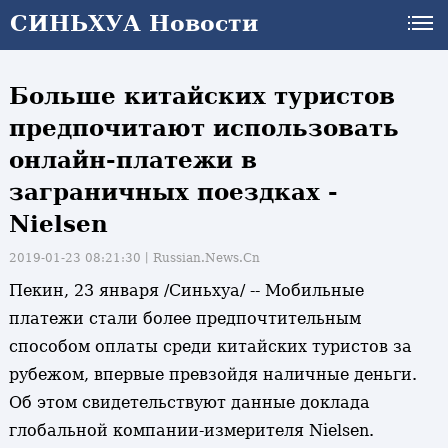
СИНЬХУА Новости
Больше китайских туристов
предпочитают использовать
онлайн-платежи в
заграничных поездках -
Nielsen
2019-01-23 08:21:30丨
Russian.News.Cn
Пекин, 23 января /Синьхуа/ -- Мобильные
платежи стали более предпочтительным
способом оплаты среди китайских туристов за
рубежом, впервые превзойдя наличные деньги.
Об этом свидетельствуют данные доклада
глобальной компании-измерителя Nielsen.
и