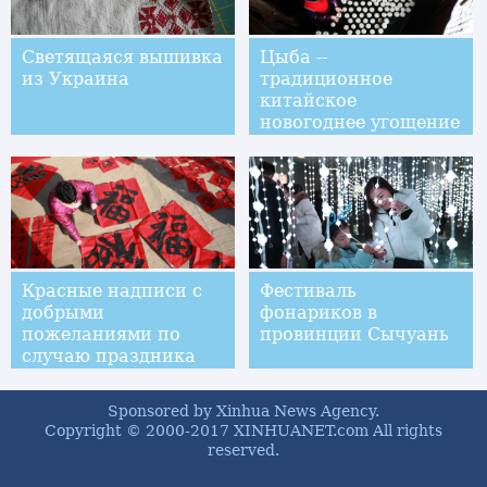
Светящаяся вышивка
Цыба --
из Украина
традиционное
китайское
новогоднее угощение
Красные надписи с
Фестиваль
добрыми
фонариков в
пожеланиями по
провинции Сычуань
случаю праздника
Весны
Sponsored by Xinhua News Agency.
Copyright © 2000-2017 XINHUANET.com All rights
reserved.