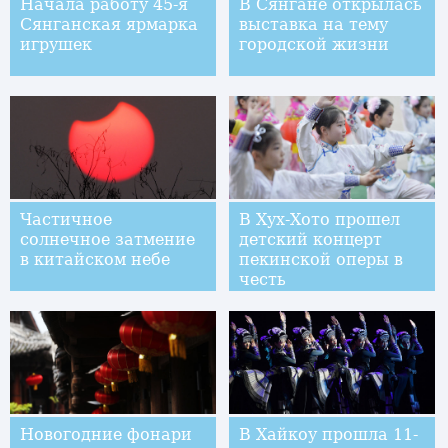
Начала работу 45-я
В Сянгане открылась
Сянганская ярмарка
выставка на тему
игрушек
городской жизни
Частичное
В Хух-Хото прошел
солнечное затмение
детский концерт
в китайском небе
пекинской оперы в
честь
приближающегося
праздника Весны
Новогодние фонари
В Хайкоу прошла 11-