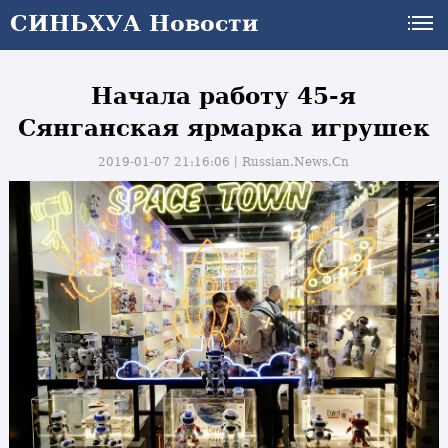
СИНЬХУА Новости
Начала работу 45-я
Сянганская ярмарка игрушек
2019-01-07 21:16:06丨
Russian.News.Cn
и