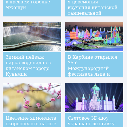
в древнем городке
я церемония
Чжошуй
вручения китайской
танцевальной
премии "Лотос"
Зимний пейзаж
В Харбине открылся
парка водопадов в
35-й
китайском городе
Международный
Куньмин
фестиваль льда и
снега
Цветение химонанта
Световое 3D-шоу
скороспелого на юге
украшает выставку