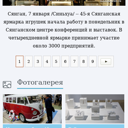
Сянган, 7 января /Синьхуа/ -- 45-я Сянганская
ярмарка игрушек начала работу в понедельник в
Сянганском центре конференций и выставок. В
четырехдневной ярмарке принимает участие
около 3000 предприятий.
1
2
3
4
5
6
7
8
9
Фотогалерея