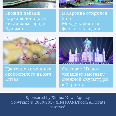
Зимний пейзаж
В Харбине открылся
парка водопадов в
35-й
китайском городе
Международный
Куньмин
фестиваль льда и
снега
Цветение химонанта
Световое 3D-шоу
скороспелого на юге
украшает выставку
Китая
снежной скульптуры
в Харбине
Sponsored by Xinhua News Agency.
Copyright © 2000-2017 XINHUANET.com All rights
reserved.