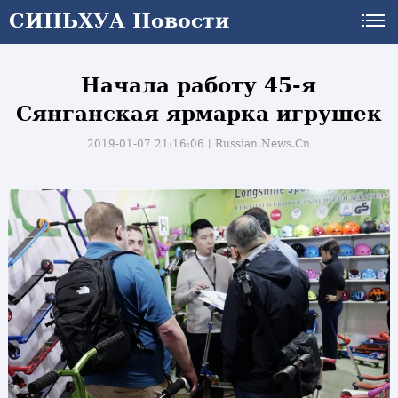
СИНЬХУА Новости
Начала работу 45-я
Сянганская ярмарка игрушек
2019-01-07 21:16:06丨
Russian.News.Cn
и