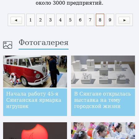
около 3000 предприятий.
1
2
3
4
5
6
7
8
9
Фотогалерея
Начала работу 45-я
В Сянгане открылась
Сянганская ярмарка
выставка на тему
игрушек
городской жизни