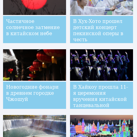
Частичное
В Хух-Хото прошел
солнечное затмение
детский концерт
в китайском небе
пекинской оперы в
честь
приближающегося
праздника Весны
Новогодние фонари
В Хайкоу прошла 11-
в древнем городке
я церемония
Чжошуй
вручения китайской
танцевальной
премии "Лотос"