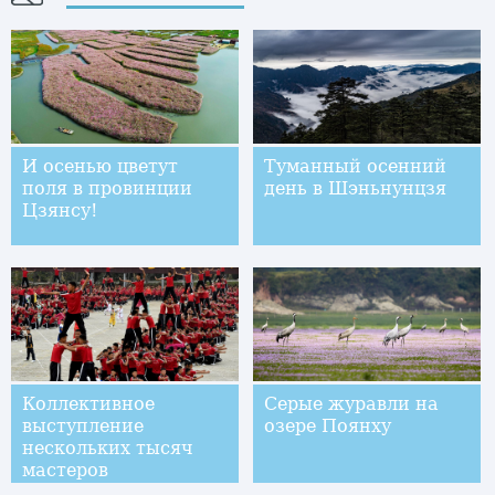
И осенью цветут
Туманный осенний
поля в провинции
день в Шэньнунцзя
Цзянсу!
Коллективное
Серые журавли на
выступление
озере Поянху
нескольких тысяч
мастеров
шаолиньского ушу в