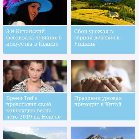
3-й Китайский
Сбор урожая в
фестиваль шляпного
горной деревне в
искусства в Пекине
Уишань
Бренд Tod's
Праздник урожая
представил свою
приходит в Китай
коллекцию весна-
лето 2019 на Неделе
моды в Милане