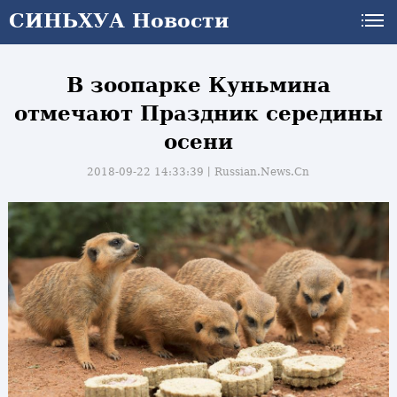
СИНЬХУА Новости
В зоопарке Куньмина
отмечают Праздник середины
осени
2018-09-22 14:33:39丨
Russian.News.Cn
и