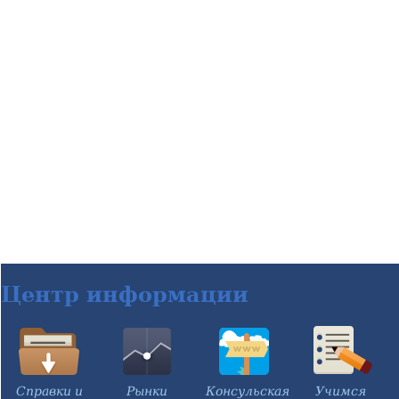
Центр информации
Справки и
Рынки
Консульская
Учимся