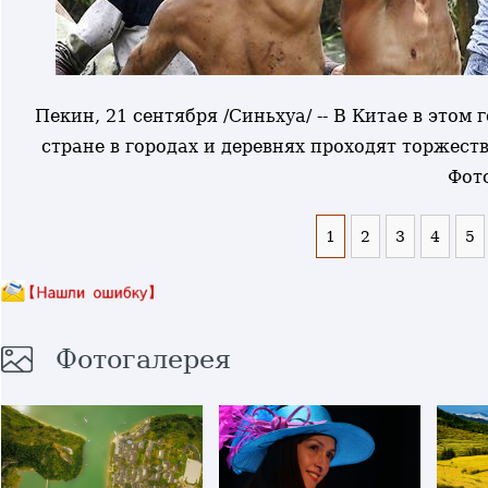
Пекин, 21 сентября /Синьхуа/ -- В Китае в этом
стране в городах и деревнях проходят торжест
Фот
1
2
3
4
5
Фотогалерея