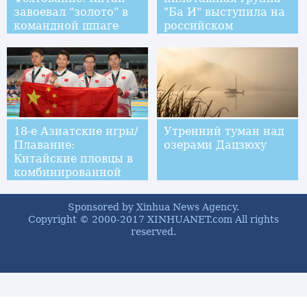
завоевал "золото" в
"Ба И" выступила на
командной шпаге
российском
среди женщин
Международном
военно-техническом
форуме "Армия-2018"
18-е Азиатские игры/
Утренний туман над
Плавание:
озерами Дацзюху
Китайские пловцы в
комбинированной
эстафете 4х100
метров завоевали
Sponsored by Xinhua News Agency.
золотую медаль
Copyright © 2000-2017 XINHUANET.com All rights
reserved.