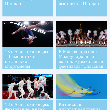
Циндао
выставка в Циндао
18-е Азиатские игры
В Москве проходит
-- Гимнастика:
Международный
китайские
военно-музыкальный
спортсмены
фестиваль "Спасская
выиграли 8 золотых
Башня"
медалей!
18-е Азиатские игры/
Китайская
Фехтование: Китай
пилотажная группа