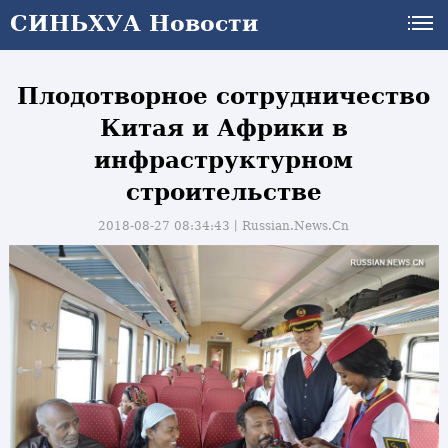
СИНЬХУА Новости
Плодотворное сотрудничество
Китая и Африки в
инфраструктурном
строительстве
2018-08-27 08:34:43丨
Russian.News.Cn
и