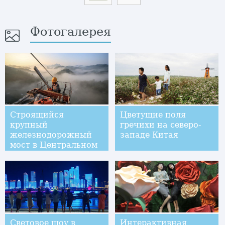
Фотогалерея
Строящийся
Цветущие поля
крупный
гречихи на северо-
железнодорожный
западе Китая
мост в Центральном
Китае с высоты
птичьего полета
Световое шоу в
Интерактивная