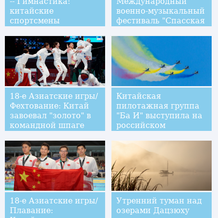
-- Гимнастика:
Международный
китайские
военно-музыкальный
спортсмены
фестиваль "Спасская
выиграли 8 золотых
Башня"
медалей!
18-е Азиатские игры/
Китайская
Фехтование: Китай
пилотажная группа
завоевал "золото" в
"Ба И" выступила на
командной шпаге
российском
среди женщин
Международном
военно-техническом
форуме "Армия-2018"
18-е Азиатские игры/
Утренний туман над
Плавание:
озерами Дацзюху