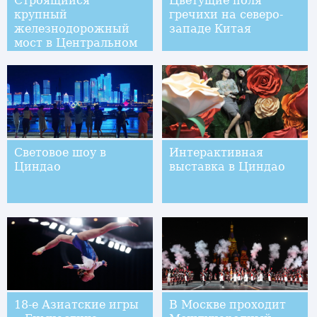
Строящийся
Цветущие поля
крупный
гречихи на северо-
железнодорожный
западе Китая
мост в Центральном
Китае с высоты
птичьего полета
Световое шоу в
Интерактивная
Циндао
выставка в Циндао
18-е Азиатские игры
В Москве проходит