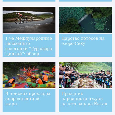
17-е Международные
Царство лотосов на
шоссейные
озере Сиху
велогонки "Тур озера
Цинхай": обзор
соревнований
В поисках прохлады
Праздник
посреди летней
народности чжуан
жары
на юго-западе Китая