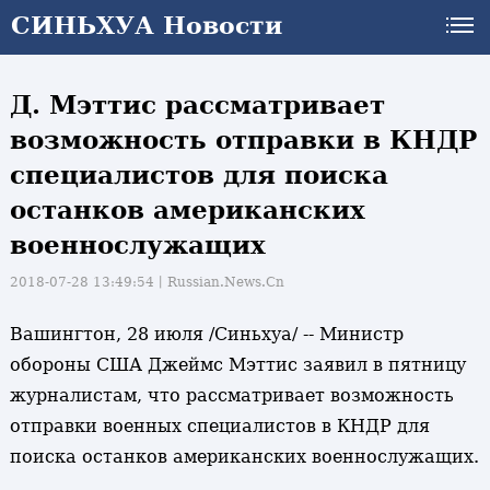
СИНЬХУА Новости
Д. Мэттис рассматривает
возможность отправки в КНДР
специалистов для поиска
останков американских
военнослужащих
2018-07-28 13:49:54丨
Russian.News.Cn
Вашингтон, 28 июля /Синьхуа/ -- Министр
обороны США Джеймс Мэттис заявил в пятницу
журналистам, что рассматривает возможность
отправки военных специалистов в КНДР для
поиска останков американских военнослужащих.
и