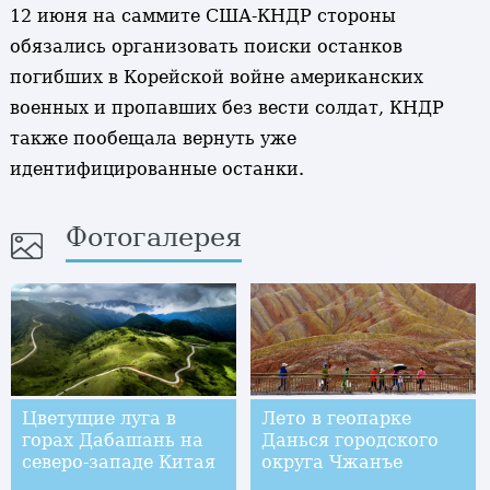
12 июня на саммите США-КНДР стороны
обязались организовать поиски останков
погибших в Корейской войне американских
военных и пропавших без вести солдат, КНДР
также пообещала вернуть уже
идентифицированные останки.
Фотогалерея
Цветущие луга в
Лето в геопарке
горах Дабашань на
Данься городского
северо-западе Китая
округа Чжанъе