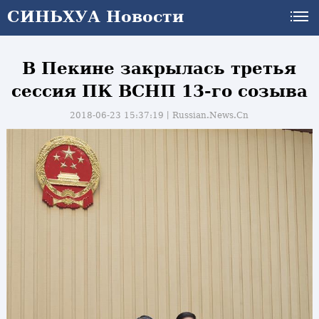
СИНЬХУА Новости
В Пекине закрылась третья
сессия ПК ВСНП 13-го созыва
2018-06-23 15:37:19丨
Russian.News.Cn
и