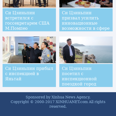
Си Цзиньпин
Си Цзиньпин
встретился с
призвал усилить
госсекретарем США
инновационные
М.Помпео
возможности в сфере
экономики и
социального
развития
Си Цзиньпин прибыл
Си Цзиньпин
с инспекцией в
посетил с
Яньтай
инспекционной
поездкой город
Вэйхай
Sponsored by Xinhua News Agency.
Copyright © 2000-2017 XINHUANET.com All rights
reserved.