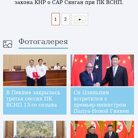
закона КНР о САР Сянган при ПК ВСНП.
1
2
Фотогалерея
В Пекине закрылась
Си Цзиньпин
третья сессия ПК
встретился с
ВСНП 13-го созыва
премьер-министром
Папуа-Новой Гвинеи