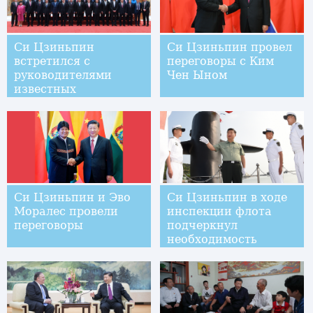
Си Цзиньпин
Си Цзиньпин провел
встретился с
переговоры с Ким
руководителями
Чен Ыном
известных
международных
компаний
Си Цзиньпин и Эво
Си Цзиньпин в ходе
Моралес провели
инспекции флота
переговоры
подчеркнул
необходимость
построения лучших
военно-морских сил