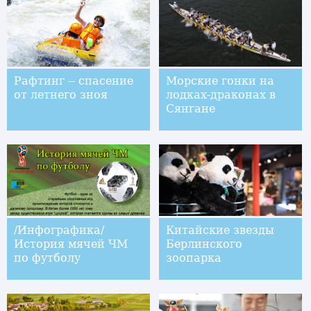
Рафтинг -- спасение
Морские гонки на
от летнего зноя
лодках-драконах в
Сянгане
/Инфографика/
Китайские звезды
История мячей ЧМ
Берлинского
по футболу
зоопарка