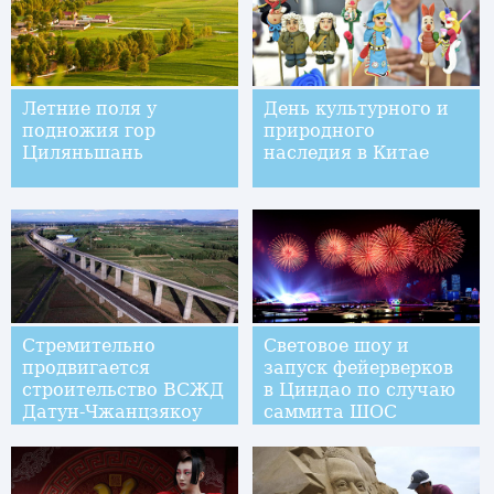
Летние поля у
День культурного и
подножия гор
природного
Циляньшань
наследия в Китае
Стремительно
Световое шоу и
продвигается
запуск фейерверков
строительство ВСЖД
в Циндао по случаю
Датун-Чжанцзякоу
саммита ШОС