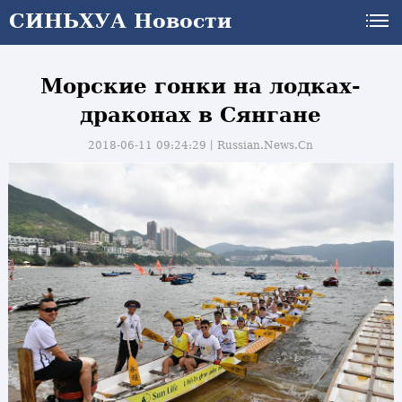
СИНЬХУА Новости
Морские гонки на лодках-
драконах в Сянгане
2018-06-11 09:24:29丨
Russian.News.Cn
и