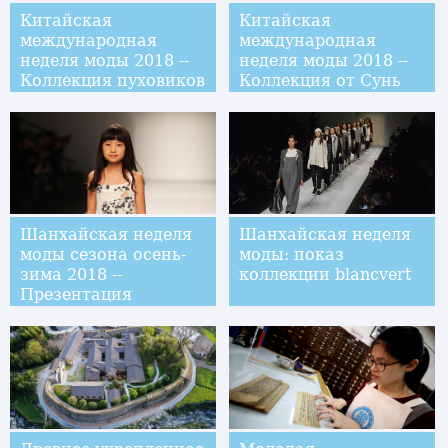
Китайская
Китайская
международная
международная
неделя моды 2018 --
неделя моды 2018 --
Коллекция пуховиков
Коллекция от Сунь
от Сунь Ивэнь
Шуан
Шанхайская неделя
Шанхайская неделя
моды сезона осень-
моды: показ
зима 2018 --
коллекции blancvert
Презентация
коллекции "Банк
одежды из
вторсырья"