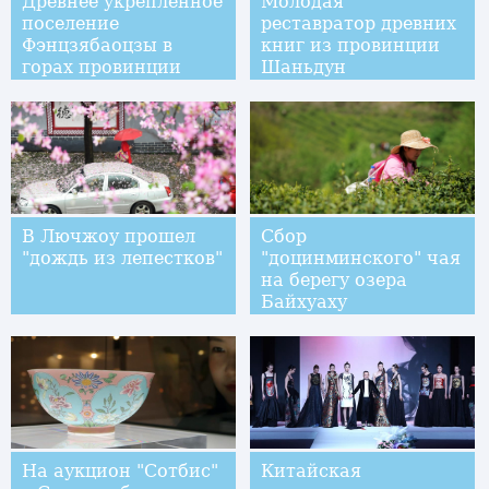
Древнее укрепленное
Молодая
поселение
реставратор древних
Фэнцзябаоцзы в
книг из провинции
горах провинции
Шаньдун
Шэньси
В Лючжоу прошел
Сбор
"дождь из лепестков"
"доцинминского" чая
на берегу озера
Байхуаху
На аукцион "Сотбис"
Китайская