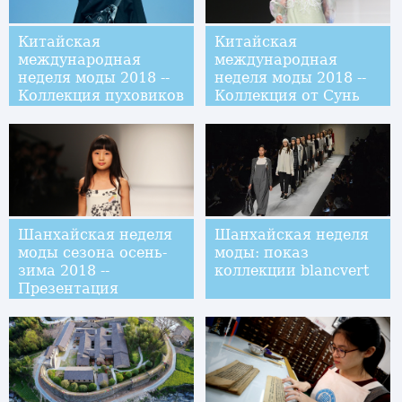
Китайская
Китайская
международная
международная
неделя моды 2018 --
неделя моды 2018 --
Коллекция пуховиков
Коллекция от Сунь
от Сунь Ивэнь
Шуан
Шанхайская неделя
Шанхайская неделя
моды сезона осень-
моды: показ
зима 2018 --
коллекции blancvert
Презентация
коллекции "Банк
одежды из
вторсырья"