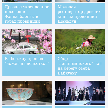
Древнее укрепленное
Молодая
поселение
реставратор древних
Фэнцзябаоцзы в
книг из провинции
горах провинции
Шаньдун
Шэньси
В Лючжоу прошел
Сбор
"дождь из лепестков"
"доцинминского" чая
на берегу озера
Байхуаху