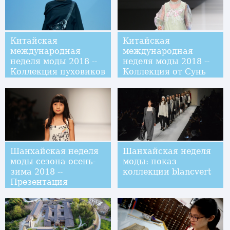
Китайская
Китайская
международная
международная
неделя моды 2018 --
неделя моды 2018 --
Коллекция пуховиков
Коллекция от Сунь
от Сунь Ивэнь
Шуан
Шанхайская неделя
Шанхайская неделя
моды сезона осень-
моды: показ
зима 2018 --
коллекции blancvert
Презентация
коллекции "Банк
одежды из
вторсырья"