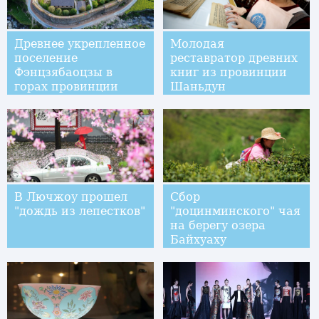
Древнее укрепленное
Молодая
поселение
реставратор древних
Фэнцзябаоцзы в
книг из провинции
горах провинции
Шаньдун
Шэньси
В Лючжоу прошел
Сбор
"дождь из лепестков"
"доцинминского" чая
на берегу озера
Байхуаху