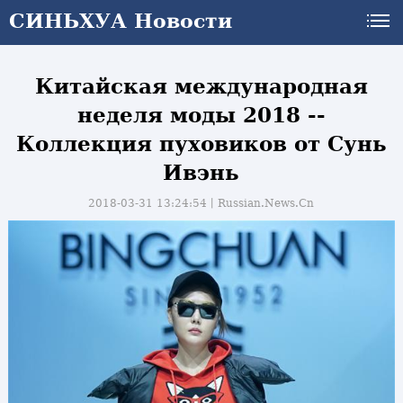
СИНЬХУА Новости
Китайская международная
неделя моды 2018 --
Коллекция пуховиков от Сунь
Ивэнь
2018-03-31 13:24:54丨
Russian.News.Cn
и