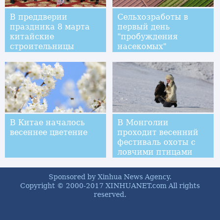
В преддверии
Сельхозработы в
праздника 8 марта
первый день
китайские
"пробуждения
строительницы
насекомых"
приобщились к
пекинской опере
В Китае началось
В Монголии
весеннее цветение
проходит весенний
фестиваль охоты с
ловчими птицами
"Золотой орел"
Sponsored by Xinhua News Agency.
Copyright © 2000-2017 XINHUANET.com All rights
reserved.