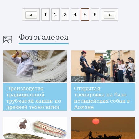
1
2
3
4
5
6
Фотогалерея
Производство
Открытая
традиционной
тренировка на базе
трубчатой лапши по
полицейских собак в
древней технологии
Аомэне
в уезде Суйян