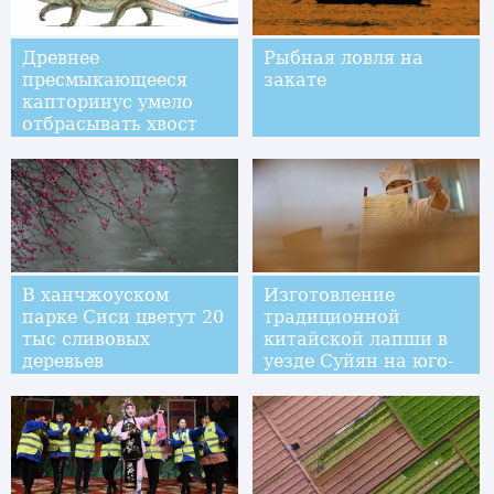
Древнее
Рыбная ловля на
пресмыкающееся
закате
капторинус умело
отбрасывать хвост
В ханчжоуском
Изготовление
парке Сиси цветут 20
традиционной
тыс сливовых
китайской лапши в
деревьев
уезде Суйян на юго-
западе Китая