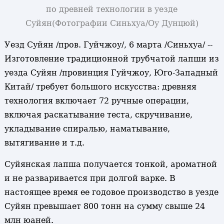
по древней технологии в уезде
Суйян
(Фотографии Синьхуа/Оу Дунцюй)
Уезд Суйян /пров. Гуйчжоу/, 6 марта /Синьхуа/ --
Изготовление традиционной трубчатой лапши из
уезда Суйян /провинция Гуйчжоу, Юго-Западный
Китай/ требует большого искусства: древняя
технология включает 72 ручные операции,
включая раскатывание теста, скручивание,
укладывание спиралью, наматывание,
вытягивание и т.д.
Суйянская лапша получается тонкой, ароматной
и не разваривается при долгой варке. В
настоящее время ее годовое производство в уезде
Суйян превышает 800 тонн на сумму свыше 24
млн юаней.