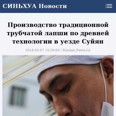
СИНЬХУА Новости
Производство традиционной
трубчатой лапши по древней
технологии в уезде Суйян
2018-03-07 10:29:00丨
Russian.News.Cn
и