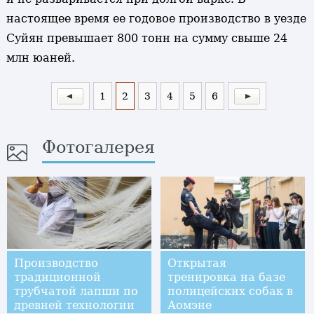
настоящее время ее годовое производство в уезде
Суйян превышает 800 тонн на сумму свыше 24
млн юаней.
1
2
3
4
5
6
Фотогалерея
Производство
Открытая
традиционной
тренировка на базе
трубчатой лапши по
полицейских собак в
древней технологии
Аомэне