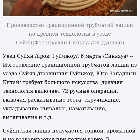
Производство традиционной трубчатой лапши
по древней технологии в уезде
Суйян
(Фотографии Синьхуа/Оу Дунцюй)
Уезд Суйян /пров. Гуйчжоу/, 6 марта /Синьхуа/ --
Изготовление традиционной трубчатой лапши из
уезда Суйян /провинция Гуйчжоу, Юго-Западный
Китай/ требует большого искусства: древняя
технология включает 72 ручные операции,
включая раскатывание теста, скручивание,
укладывание спиралью, наматывание,
вытягивание и т.д.
Суйянская лапша получается тонкой, ароматной
и не разваривается при долгой варке. В