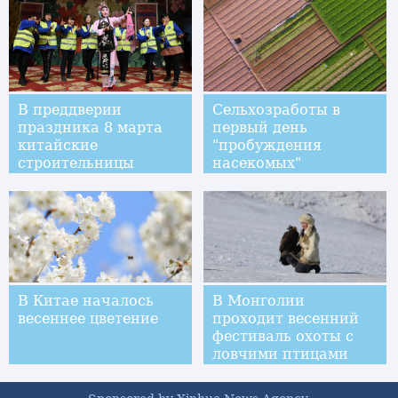
В преддверии
Сельхозработы в
праздника 8 марта
первый день
китайские
"пробуждения
строительницы
насекомых"
приобщились к
пекинской опере
В Китае началось
В Монголии
весеннее цветение
проходит весенний
фестиваль охоты с
ловчими птицами
"Золотой орел"