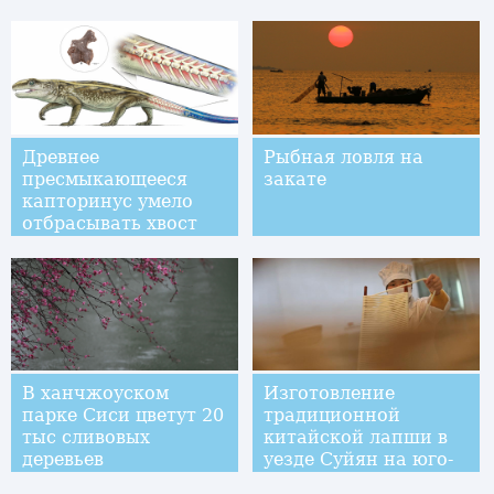
в уезде Суйян
Древнее
Рыбная ловля на
пресмыкающееся
закате
капторинус умело
отбрасывать хвост
В ханчжоуском
Изготовление
парке Сиси цветут 20
традиционной
тыс сливовых
китайской лапши в
деревьев
уезде Суйян на юго-
западе Китая