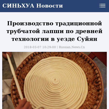
СИНЬХУА Новости
Производство традиционной
трубчатой лапши по древней
технологии в уезде Суйян
2018-03-07 10:29:00丨
Russian.News.Cn
и