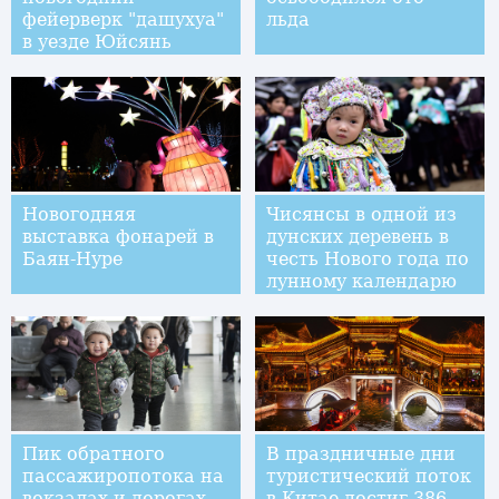
фейерверк "дашухуа"
льда
в уезде Юйсянь
Новогодняя
Чисянсы в одной из
выставка фонарей в
дунских деревень в
Баян-Нуре
честь Нового года по
лунному календарю
Пик обратного
В праздничные дни
пассажиропотока на
туристический поток
вокзалах и дорогах
в Китае достиг 386