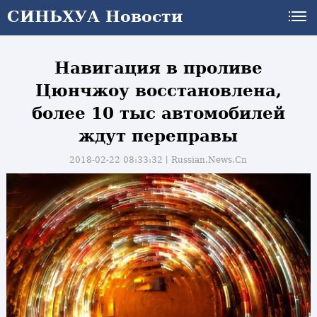
СИНЬХУА Новости
Навигация в проливе
Цюнчжоу восстановлена,
более 10 тыс автомобилей
ждут переправы
2018-02-22 08:33:32丨
Russian.News.Cn
и