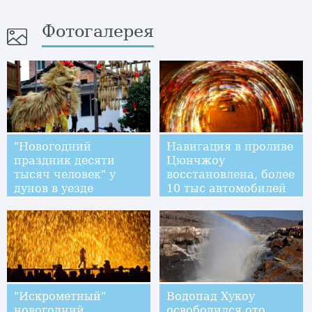
Фотогалерея
"Новогодний
Навигация в проливе
праздник десяти
Цюнчжоу
тысяч человек" у
восстановлена, более
дунов в уезде
10 тыс автомобилей
Луншэн
ждут переправы
"Искрометный"
Водопад Хукоу
новогодний
освободился ото