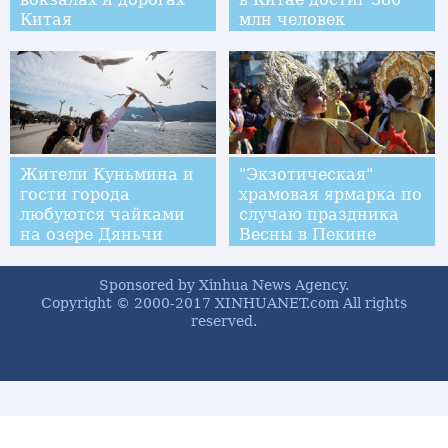
Китая
млн человек
Жители Куньмина и
"Экзотическая"
гости города
храмовая ярмарка по
любуются чайками
случаю праздника
на озере Дяньчи
Весны в Пекине
Sponsored by Xinhua News Agency.
Copyright © 2000-2017 XINHUANET.com All rights
reserved.