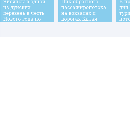
Чисянсы в одной
Пик обратного
В п
из дунских
пассажиропотока
дни
деревень в честь
на вокзалах и
тур
Нового года по
дорогах Китая
пото
лунному
дос
календарю
чел