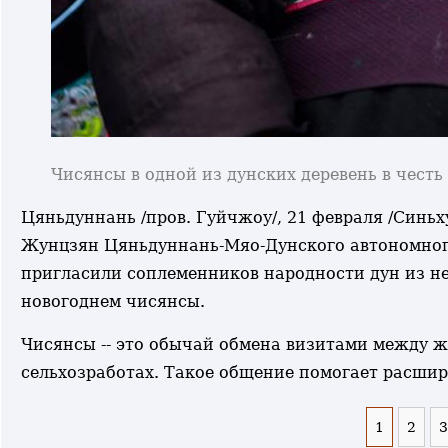
Чисянсы в одной из дунских деревень в чест
Цяньдуннань /пров. Гуйчжоу/, 21 февраля /Синьх
Жунцзян Цяньдуннань-Мяо-Дунского автономног
пригласили соплеменников народности дун из н
новогоднем чисянсы.
Чисянсы -- это обычай обмена визитами между ж
сельхозработах. Такое общение помогает расшир
1
2
3