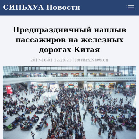
СИНЬХУА Новости
Предпраздничный наплыв
пассажиров на железных
дорогах Китая
2017-10-01 12:20:21丨
Russian.News.Cn
и