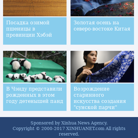
Посадка озимой
Золотая осень на
пшеницы в
северо-востоке Китая
провинции Хэбэй
В Чэнду представили
Возрождение
рожденных в этом
старинного
году детенышей панд
искусства создания
"сунской парчи"
Sponsored by Xinhua News Agency.
Copyright © 2000-2017 XINHUANET.com All rights
reserved.