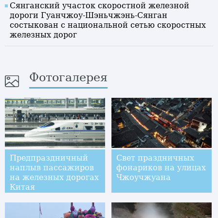
Сянганский участок скоростной железной
дороги Гуанчжоу-Шэньчжэнь-Сянган
состыкован с национальной сетью скоростных
железных дорог
Фотогалерея
Предпраздничный
Свет праздничных
наплыв пассажиров
фонариков на улицах
на железных дорогах
Чжоучжуана
Китая