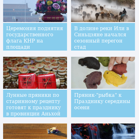
Церемония поднятия
В долине реки Или в
государственного
Синьцзяне начался
флага КНР на
сезонный перегон
площади
стад
Тяньаньмэнь
Лунные пряники по
Пряник-"рыбка" к
старинному рецепту
Празднику середины
готовят к празднику
осени
в провинции Аньхой