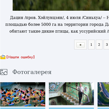
Дацин /пров. Хэйлунцзян/, 4 июля /Синьхуа/ -
площадью более 5000 га на территории города Д
обитают такие дикие птицы, как уссурийский 
1
2
3
Фотогалерея