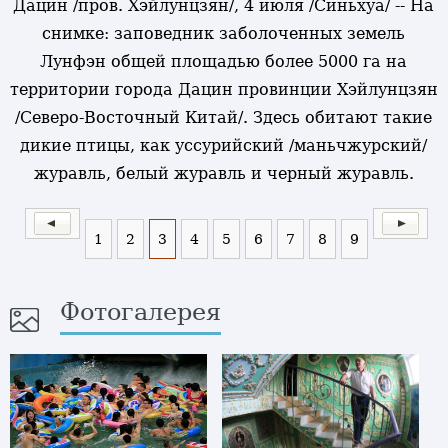
Дацин /пров. Хэйлунцзян/, 4 июля /Синьхуа/ -- На
снимке: заповедник заболоченных земель
Лунфэн общей площадью более 5000 га на
территории города Дацин провинции Хэйлунцзян
/Северо-Восточный Китай/. Здесь обитают такие
дикие птицы, как уссурийский /маньчжурский/
журавль, белый журавль и черный журавль.
1
2
3
4
5
6
7
8
9
Фотогалерея