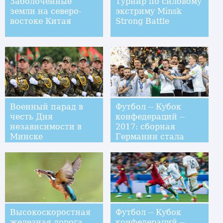
Заболоченные
Турнир по силовому
земли на северо-
экстриму Minsk
востоке Китая
Strong Battle
Военный парад в
Футбол -- Кубок
честь Дня
конфедераций --
независимости в
2017: сборная
Минске
Германии стала
чемпионом турнира
Высокоскоростная
Футбол -- Кубок
железная дорога
конфедераций --