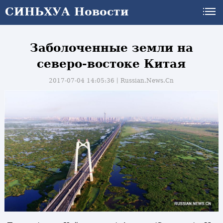
СИНЬХУА Новости
Заболоченные земли на
северо-востоке Китая
2017-07-04 14:05:36丨
Russian.News.Cn
и