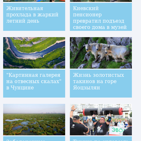
Живительная
Киевский
прохлада в жаркий
пенсионер
летний день
превратил подъезд
своего дома в музей
"Картинная галерея
Жизнь золотистых
на отвесных скалах"
такинов на горе
в Чунцине
Яоцзылян