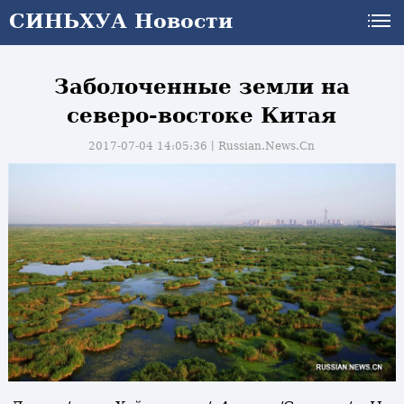
СИНЬХУА Новости
Заболоченные земли на
северо-востоке Китая
2017-07-04 14:05:36丨
Russian.News.Cn
и