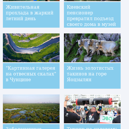
Живительная
Киевский
прохлада в жаркий
пенсионер
летний день
превратил подъезд
своего дома в музей
"Картинная галерея
Жизнь золотистых
на отвесных скалах"
такинов на горе
в Чунцине
Яоцзылян