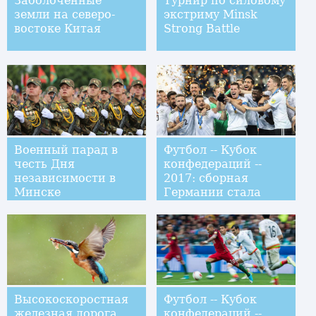
Заболоченные
Турнир по силовому
земли на северо-
экстриму Minsk
востоке Китая
Strong Battle
Военный парад в
Футбол -- Кубок
честь Дня
конфедераций --
независимости в
2017: сборная
Минске
Германии стала
чемпионом турнира
Высокоскоростная
Футбол -- Кубок
железная дорога
конфедераций --