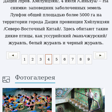
Дацин /пров. Хэйлунцзян/, 4 июля /Синьхуа/ -- На
снимке: заповедник заболоченных земель
Лунфэн общей площадью более 5000 га на
территории города Дацин провинции Хэйлунцзян
/Северо-Восточный Китай/. Здесь обитают такие
дикие птицы, как уссурийский /маньчжурский/
журавль, белый журавль и черный журавль.
1
2
3
4
5
6
7
8
9
Фотогалерея