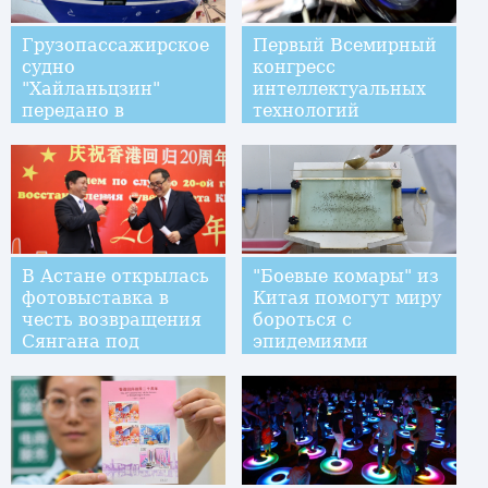
Грузопассажирское
Первый Всемирный
судно
конгресс
"Хайланьцзин"
интеллектуальных
передано в
технологий
эксплуатацию
открылся в
Тяньцзине
В Астане открылась
"Боевые комары" из
фотовыставка в
Китая помогут миру
честь возвращения
бороться с
Сянгана под
эпидемиями
суверенитет Китая