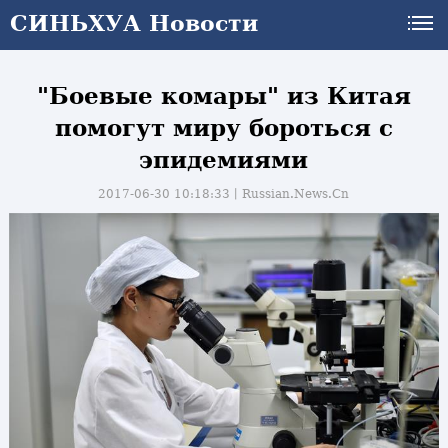
СИНЬХУА Новости
"Боевые комары" из Китая
помогут миру бороться с
эпидемиями
2017-06-30 10:18:33丨
Russian.News.Cn
и