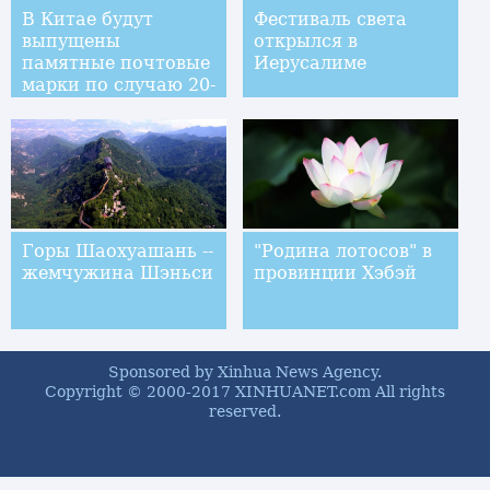
В Китае будут
Фестиваль света
выпущены
открылся в
памятные почтовые
Иерусалиме
марки по случаю 20-
летия возвращения
Сянгана под
юрисдикцию Китая
Горы Шаохуашань --
"Родина лотосов" в
жемчужина Шэньси
провинции Хэбэй
Sponsored by Xinhua News Agency.
Copyright © 2000-2017 XINHUANET.com All rights
reserved.