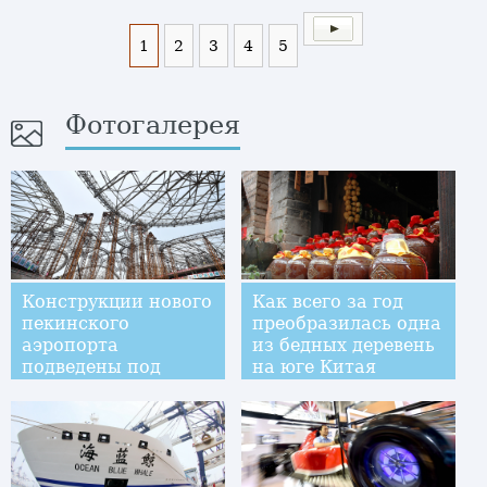
1
2
3
4
5
Фотогалерея
Конструкции нового
Как всего за год
пекинского
преобразилась одна
аэропорта
из бедных деревень
подведены под
на юге Китая
крышу