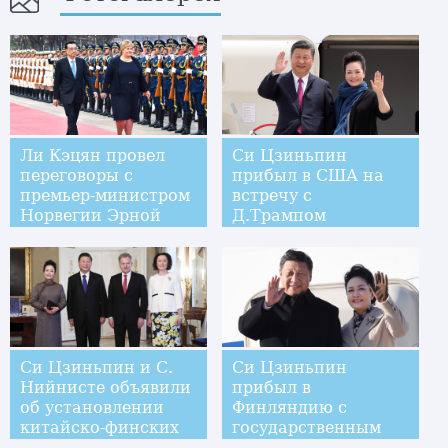
Ли Кэцян провел
Си Цзиньпин
переговоры с
прибыл в США на
премьер-министром
встречу с
Норвегии Эрной
Д.Трампом
Сульберг
Си Цзиньпин и С.
Си Цзиньпин
Нийнисте объявили
прибыл в
об установлении
Финляндию с
китайско-финских
государственным
отношений
визитом