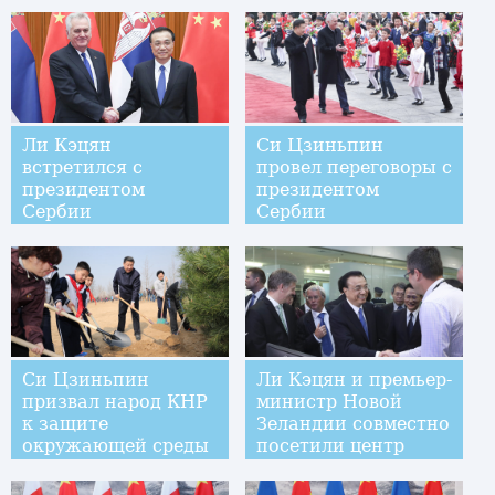
сотрудничества и
партнерства нового
типа,
ориентированных
на будущее
Ли Кэцян
Си Цзиньпин
встретился с
провел переговоры с
президентом
президентом
Сербии
Сербии
Т.Николичем
Т.Николичем
Си Цзиньпин
Ли Кэцян и премьер-
призвал народ КНР
министр Новой
к защите
Зеландии совместно
окружающей среды
посетили центр
исследований и
разработок