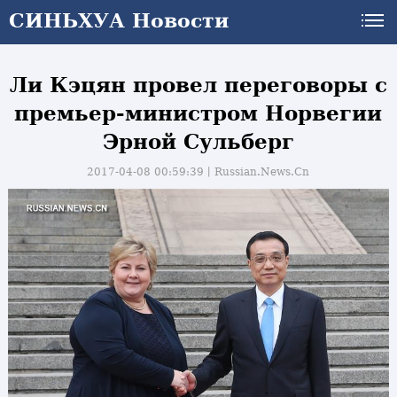
СИНЬХУА Новости
Ли Кэцян провел переговоры с
премьер-министром Норвегии
Эрной Сульберг
2017-04-08 00:59:39丨
Russian.News.Cn
и