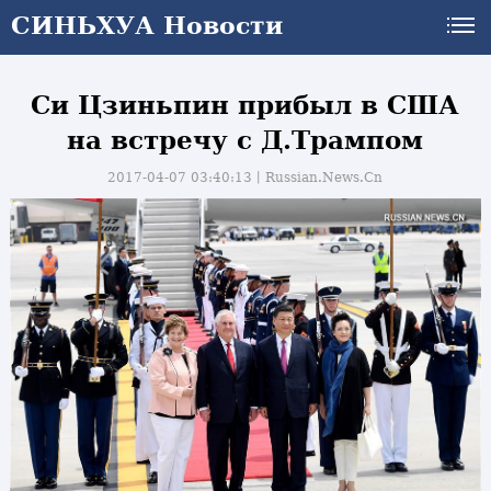
СИНЬХУА Новости
Си Цзиньпин прибыл в США
на встречу с Д.Трампом
2017-04-07 03:40:13丨
Russian.News.Cn
и