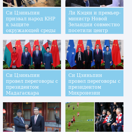
Си Цзиньпин
Ли Кэцян и премьер-
призвал народ КНР
министр Новой
к защите
Зеландии совместно
окружающей среды
посетили центр
исследований и
разработок
компании Haier --
F&P в Окленде
Си Цзиньпин
Си Цзиньпин
провел переговоры с
провел переговоры с
президентом
президентом
Мадагаскара
Микронезии
Э.Радзаунаримампианиной