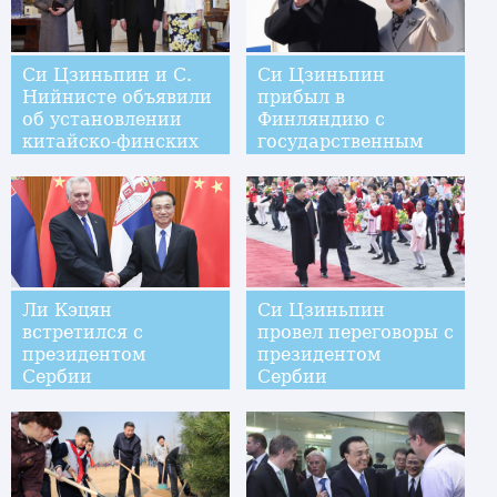
Си Цзиньпин и С.
Си Цзиньпин
Нийнисте объявили
прибыл в
об установлении
Финляндию с
китайско-финских
государственным
отношений
визитом
сотрудничества и
партнерства нового
типа,
ориентированных
на будущее
Ли Кэцян
Си Цзиньпин
встретился с
провел переговоры с
президентом
президентом
Сербии
Сербии
Т.Николичем
Т.Николичем