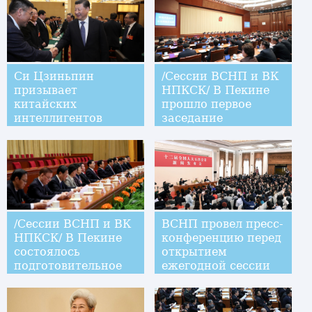
Китая
Си Цзиньпин
/Сессии ВСНП и ВК
призывает
НПКСК/ В Пекине
китайских
прошло первое
интеллигентов
заседание
внести вклад в
президиума 5-й
национальное
сессии ВСНП 12-го
возрождение
созыва
/Сессии ВСНП и ВК
ВСНП провел пресс-
НПКСК/ В Пекине
конференцию перед
состоялось
открытием
подготовительное
ежегодной сессии
заседание 5-й
сессии ВСНП 12-го
созыва