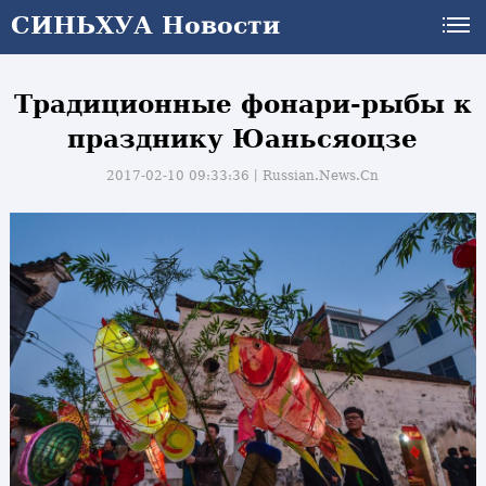
СИНЬХУА Новости
Традиционные фонари-рыбы к
празднику Юаньсяоцзе
2017-02-10 09:33:36丨
Russian.News.Cn
и