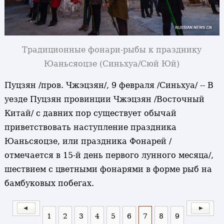
Традиционные фонари-рыбы к празднику
Юаньсяоцзе (Синьхуа/Сюй Юй)
Пуцзян /пров. Чжэцзян/, 9 февраля /Синьхуа/ -- В
уезде Пуцзян провинции Чжэцзян /Восточный
Китай/ с давних пор существует обычай
приветствовать наступление праздника
Юаньсяоцзе, или праздника Фонарей /
отмечается в 15-й день первого лунного месяца/,
шествием с цветными фонарями в форме рыб на
бамбуковых побегах.
1
2
3
4
5
6
7
8
9