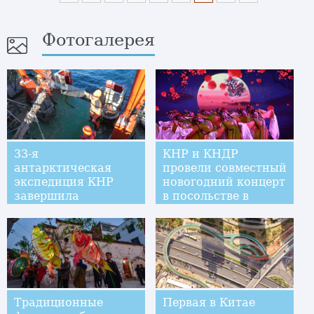
Фотогалерея
33-я
КНР и КНДР
антарктическая
провели совместный
экспедиция КНР
новогодний концерт
завершила
в посольстве в
исследования на
Пхеньяне
самой высокой
широте в Южном
полушарии
Традиционные
Первая в Китае