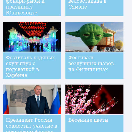
фонари-рыбы к
велоэстакада в
празднику
Сямэне
Юаньсяоцзе
Фестиваль ледяных
Фестиваль
скульптур с
воздушных шаров
подсветкой в
на Филиппинах
Харбине
Президент России
Весенние цветы
совместит участие в
пекинском форуме