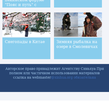
"Пояс и путь" с
рабочим визитом в
Китай -- посол РФ в
Китае
Снегопады в Китае
Зимняя рыбалка на
озере в Смолевичах
Авторское право принадлежит Агентству Синьхуа При
полном или частичном использовании материалов
ссылка на webmaster
@xinhua.org обязательна