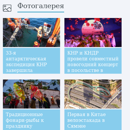
Фотогалерея
33-я
КНР и КНДР
антарктическая
провели совместный
экспедиция КНР
новогодний концерт
завершила
в посольстве в
исследования на
Пхеньяне
самой высокой
широте в Южном
полушарии
Традиционные
Первая в Китае
фонари-рыбы к
велоэстакада в
празднику
Сямэне