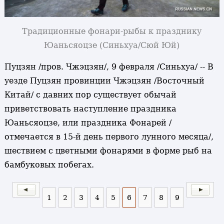
Традиционные фонари-рыбы к празднику
Юаньсяоцзе (Синьхуа/Сюй Юй)
Пуцзян /пров. Чжэцзян/, 9 февраля /Синьхуа/ -- В
уезде Пуцзян провинции Чжэцзян /Восточный
Китай/ с давних пор существует обычай
приветствовать наступление праздника
Юаньсяоцзе, или праздника Фонарей /
отмечается в 15-й день первого лунного месяца/,
шествием с цветными фонарями в форме рыб на
бамбуковых побегах.
1
2
3
4
5
6
7
8
9