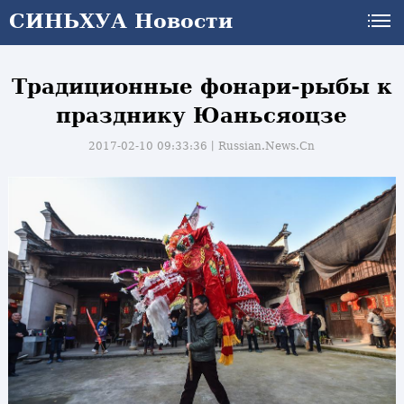
СИНЬХУА Новости
Традиционные фонари-рыбы к
празднику Юаньсяоцзе
2017-02-10 09:33:36丨
Russian.News.Cn
и