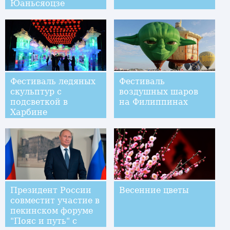
Юаньсяоцзе
Фестиваль ледяных
Фестиваль
скульптур с
воздушных шаров
подсветкой в
на Филиппинах
Харбине
Президент России
Весенние цветы
совместит участие в
пекинском форуме
"Пояс и путь" с