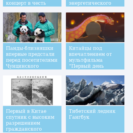
концерт в честь
энергетического
праздника Весны
сотрудничества в
Шэньси
Панды-близняшки
Китайцы под
впервые предстали
впечатлением от
перед посетителями
мультфильма
Чунцинского
“Первый день
зоопарка
Нового года”
Первый в Китае
Тибетский ледник
спутник с высоким
Гангбук
разрешением
гражданского