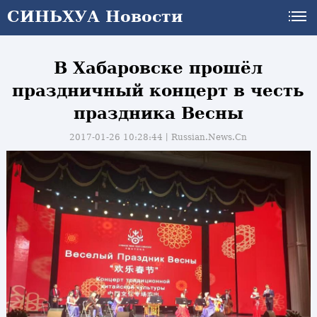
СИНЬХУА Новости
В Хабаровске прошёл
праздничный концерт в честь
праздника Весны
2017-01-26 10:28:44丨
Russian.News.Cn
и