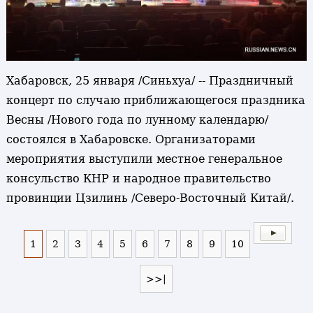
Хабаровск, 25 января /Синьхуа/ -- Праздничный
концерт по случаю приближающегося праздника
Весны /Нового года по лунному календарю/
состоялся в Хабаровске. Организаторами
мероприятия выступили местное генеральное
консульство КНР и народное правительство
провинции Цзилинь /Северо-Восточный Китай/.
1
2
3
4
5
6
7
8
9
10
>>|