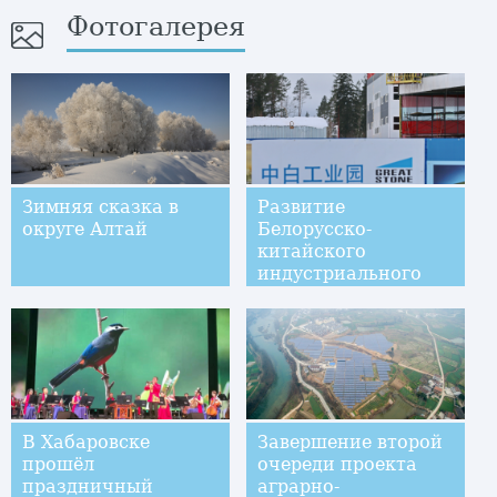
Фотогалерея
Зимняя сказка в
Развитие
округе Алтай
Белорусско-
китайского
индустриального
парка "Великий
камень"
В Хабаровске
Завершение второй
прошёл
очереди проекта
праздничный
аграрно-