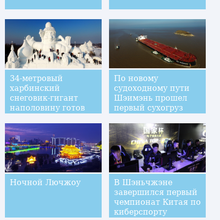
34-метровый
По новому
харбинский
судоходному пути
снеговик-гигант
Шэимэнь прошел
наполовину готов
первый сухогруз
максимальной
грузоподъемности
Ночной Лючжоу
В Шэньчжэне
завершился первый
чемпионат Китая по
киберспорту