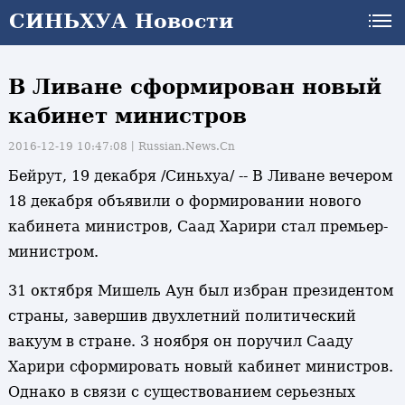
СИНЬХУА Новости
В Ливане сформирован новый
кабинет министров
2016-12-19 10:47:08丨
Russian.News.Cn
Бейрут, 19 декабря /Синьхуа/ -- В Ливане вечером
18 декабря объявили о формировании нового
кабинета министров, Саад Харири стал премьер-
министром.
31 октября Мишель Аун был избран президентом
страны, завершив двухлетний политический
вакуум в стране. 3 ноября он поручил Сааду
Харири сформировать новый кабинет министров.
Однако в связи с существованием серьезных
и