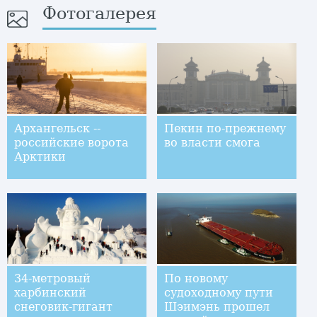
Фотогалерея
Архангельск --
Пекин по-прежнему
российские ворота
во власти смога
Арктики
34-метровый
По новому
харбинский
судоходному пути
снеговик-гигант
Шэимэнь прошел