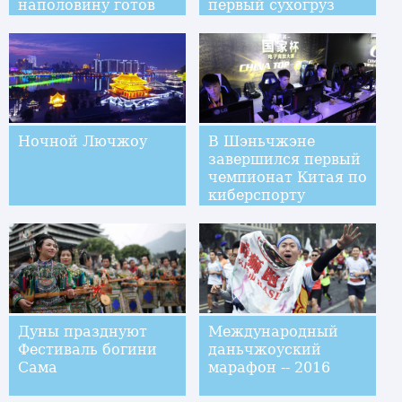
наполовину готов
первый сухогруз
максимальной
грузоподъемности
Ночной Лючжоу
В Шэньчжэне
завершился первый
чемпионат Китая по
киберспорту
"CHINA TOP"
Дуны празднуют
Международный
Фестиваль богини
даньчжоуский
Сама
марафон -- 2016