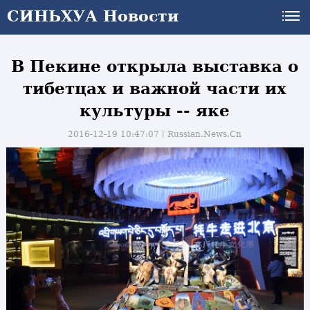
СИНЬХУА Новости
В Пекине открыла выставка о
тибетцах и важной части их
культуры -- яке
2016-12-19 10:47:07丨
Russian.News.Cn
и