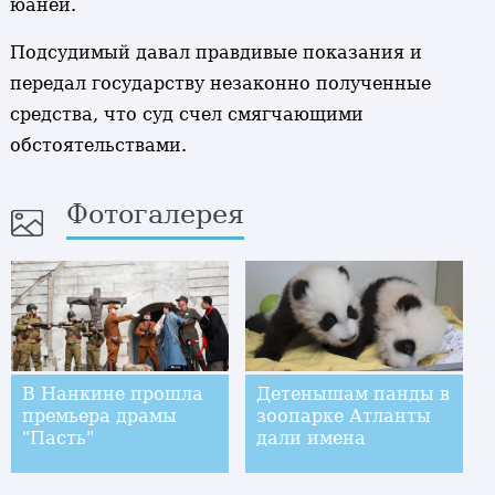
юаней.
Подсудимый давал правдивые показания и
передал государству незаконно полученные
средства, что суд счел смягчающими
обстоятельствами.
Фотогалерея
В Нанкине прошла
Детенышам панды в
премьера драмы
зоопарке Атланты
"Пасть"
дали имена