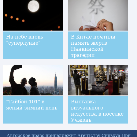
На небе вновь
В Китае почтили
"суперлуние"
память жертв
Нанкинской
трагедии
"Тайбэй-101" в
Выставка
ясный зимний день
визуального
искусства в поселке
Учжэнь
Авторское право принадлежит Агентству Синьхуа При