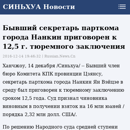
СИНЬХУА Новости
Бывший секретарь парткома
города Нанкин приговорен к
12,5 г. тюремного заключения
2016-12-14 19:46:32丨
Russian.News.Cn
Ханчжоу, 14 декабря /Синьхуа/ -- Бывший член
бюро Комитета КПК провинции Цзянсу,
секретарь парткома города Нанкин Ян Вэйцзе в
среду был приговорен к тюремному заключению
сроком 12,5 года. Суд признал чиновника
виновным в получении взяток на 16 млн юаней /
порядка 2,32 млн долл. США/.
По решению Народного суда средней ступени
и