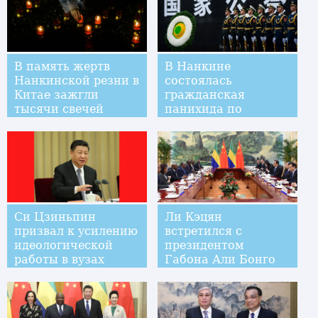
В память жертв
В Нанкине
Нанкинской резни в
состоялась
Китае зажгли
гражданская
тысячи свечей
панихида по
жертвам массовой
резни 1937 года
Си Цзиньпин
Ли Кэцян
призвал к усилению
встретился с
идеологической
президентом
работы в вузах
Габона Али Бонго
Ондимбой