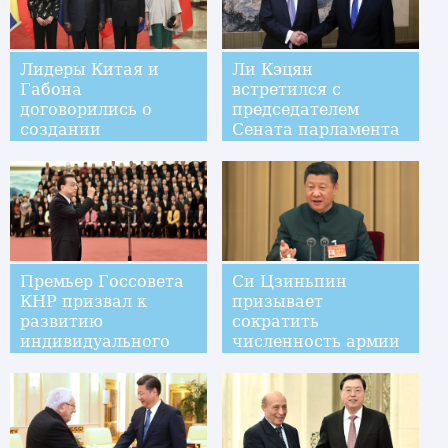
Лидеры Китая и
Ли Кэцян
Габона
встретился с
договорились о
председателем
создании
Сената парламента
двусторонних
Казахстана Касым-
отношений
Жомартом
всестороннего
Токаевым
сотрудничества и
партнерства
Премьер Госсовета
Си Цзиньпин
КНР призвал к
призывает
развитию
сократить
индивидуального
численность армии
предпринимательства
и повысить ее
боеспособность