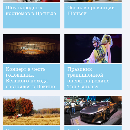
Шоу народных
Осень в провинции
костюмов в Цзяньхэ
Шэньси
Концерт в честь
Праздник
годовщины
традиционной
Великого похода
оперы на родине
состоялся в Пекине
Тан Сяньцзу