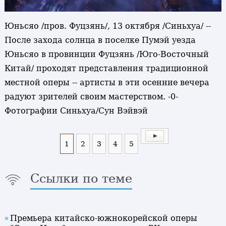
Юньсяо /пров. Фуцзянь/, 13 октября /Синьхуа/ --
После захода солнца в поселке Пумэй уезда
Юньсяо в провинции Фуцзянь /Юго-Восточный
Китай/ проходят представления традиционной
местной оперы -- артисты в эти осенние вечера
радуют зрителей своим мастерством. -0-
Фотографии Синьхуа/Сун Вэйвэй
1
2
3
4
5
Ссылки по теме
Премьера китайско-южнокорейской оперы