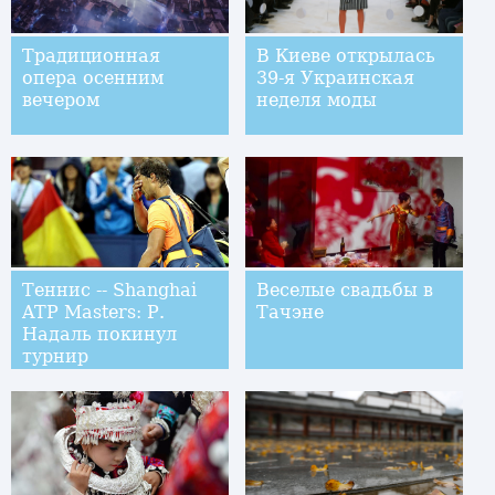
Традиционная
В Киеве открылась
опера осенним
39-я Украинская
вечером
неделя моды
Теннис -- Shanghai
Веселые свадьбы в
ATP Masters: Р.
Тачэне
Надаль покинул
турнир