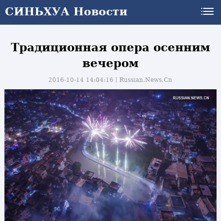
СИНЬХУА Новости
Традиционная опера осенним
вечером
2016-10-14 14:04:16丨
Russian.News.Cn
и