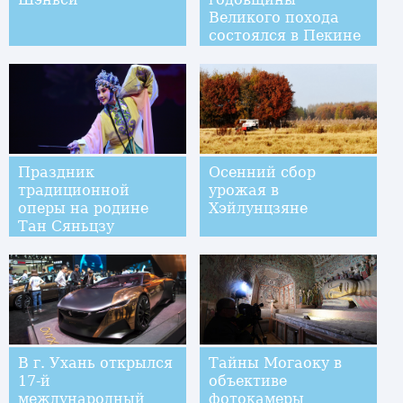
Великого похода
состоялся в Пекине
Праздник
Осенний сбор
традиционной
урожая в
оперы на родине
Хэйлунцзяне
Тан Сяньцзу
В г. Ухань открылся
Тайны Могаоку в
17-й
объективе
международный
фотокамеры