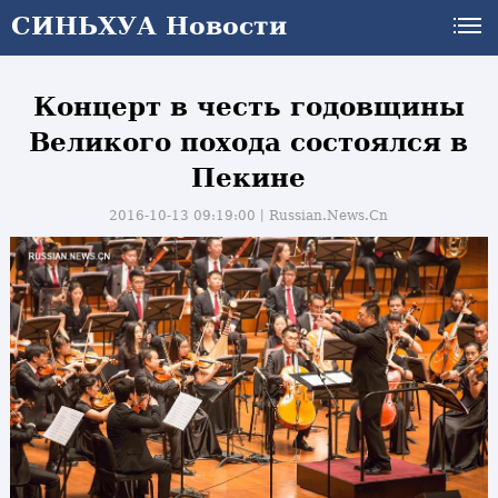
СИНЬХУА Новости
Концерт в честь годовщины
Великого похода состоялся в
Пекине
2016-10-13 09:19:00丨
Russian.News.Cn
и