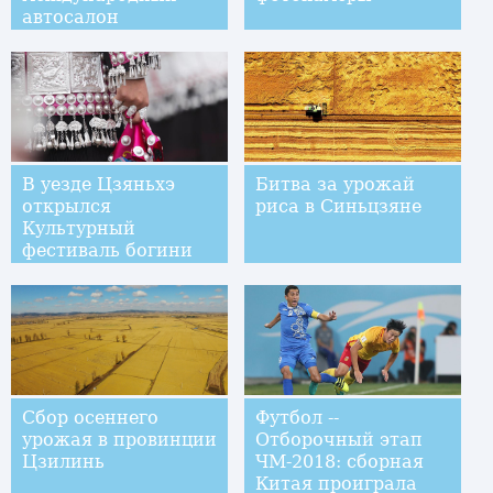
автосалон
В уезде Цзяньхэ
Битва за урожай
открылся
риса в Синьцзяне
Культурный
фестиваль богини
Янъаша
Сбор осеннего
Футбол --
урожая в провинции
Отборочный этап
Цзилинь
ЧМ-2018: сборная
Китая проиграла