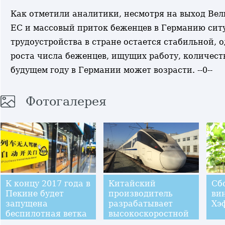
Как отметили аналитики, несмотря на выход Ве
ЕС и массовый приток беженцев в Германию сит
трудоустройства в стране остается стабильной, 
роста числа беженцев, ищущих работу, количест
будущем году в Германии может возрасти. --0--
Фотогалерея
К концу 2017 года в
Китайский
Сб
Пекине будет
производитель
ви
запущена
разрабатывает
Хэ
беспилотная ветка
высокоскоростной
метрополитена,
состав,