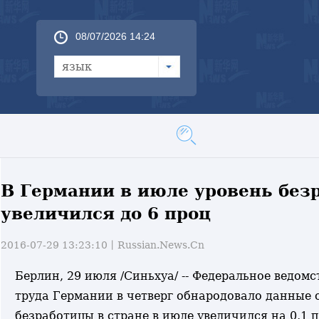
08/07/2026 14:24
язык
В Германии в июле уровень без
увеличился до 6 проц
2016-07-29 13:23:10丨
Russian.News.Cn
Берлин, 29 июля /Синьхуа/ -- Федеральное ведомс
труда Германии в четверг обнародовало данные о
безработицы в стране в июле увеличился на 0,1 п