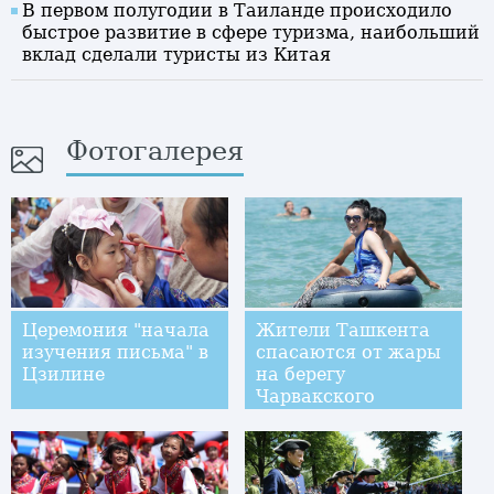
В первом полугодии в Таиланде происходило
быстрое развитие в сфере туризма, наибольший
вклад сделали туристы из Китая
Фотогалерея
Церемония "начала
Жители Ташкента
изучения письма" в
спасаются от жары
Цзилине
на берегу
Чарвакского
водохранилища