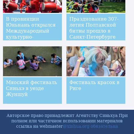
В провинции
Празднование 307-
Юньнань открылся
летия Полтавской
Международный
битвы прошло в
культурно-
Санкт-Петербурге
туристический
фестиваль им. Чжэн
Хэ
Мяоский фестиваль
Фестиваль красок в
Синьхэ в уезде
Риге
Жуншуй
Авторское право принадлежит Агентству Синьхуа При
полном или частичном использовании материалов
ссылка на webmaster
@xinhua.org обязательна