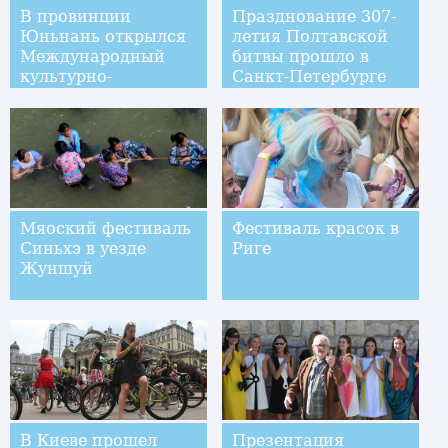
В провинции
Празднование 307-
Юньнань открылся
летия Полтавской
Международный
битвы прошло в
культурно-
Санкт-Петербурге
туристический
фестиваль им. Чжэн
Хэ
Мяоский фестиваль
Фестиваль красок в
Синьхэ в уезде
Риге
Жуншуй
В Киеве прошел
Презентация