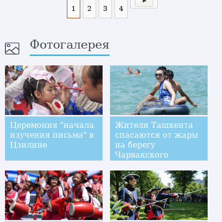
1
2
3
4
Фотогалерея
Церемония "начала
Жители Ташкента
изучения письма" в
спасаются от жары
Цзилине
на берегу
Чарвакского
водохранилища