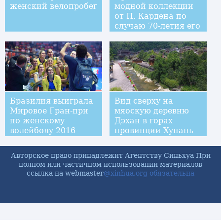
женский велопробег
модной коллекции
от П. Кардена по
случаю 70-летия его
творческой карьеры
Бразилия выиграла
Вид сверху на
Мировое Гран-при
мяоскую деревню
по женскому
Дэхан в горах
волейболу-2016
провинции Хунань
Авторское право принадлежит Агентству Синьхуа При
полном или частичном использовании материалов
ссылка на webmaster
@xinhua.org обязательна