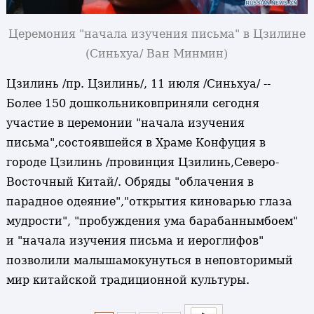
Церемония "начала изучения письма" в Цзилине
(Синьхуа/ Ван Минмин)
Цзилинь /пр. Цзилинь/, 11 июля /Синьхуа/ --
Более 150 дошкольниковприняли сегодня
участие в церемонии "начала изучения
письма",состоявшейся в Храме Конфуция в
городе Цзилинь /провинция Цзилинь,Северо-
Восточный Китай/. Обряды "облачения в
парадное одеяние","открытия киноварью глаза
мудрости", "пробуждения ума барабаннымбоем"
и "начала изучения письма и иероглифов"
позволили малышамокунуться в неповторимый
мир китайской традиционной культуры.