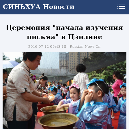
СИНЬХУА Новости
Церемония "начала изучения
письма" в Цзилине
2016-07-12 09:48:18丨
Russian.News.Cn
и