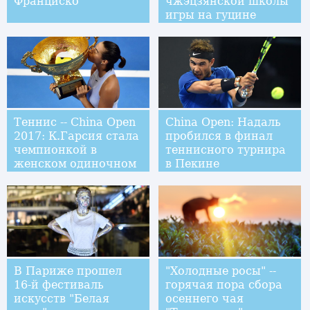
Франциско
чжэцзянской школы
игры на гуцине
Теннис -- China Open
China Open: Надаль
2017: К.Гарсия стала
пробился в финал
чемпионкой в
теннисного турнира
женском одиночном
в Пекине
разряде
В Париже прошел
"Холодные росы" --
16-й фестиваль
горячая пора сбора
искусств "Белая
осеннего чая