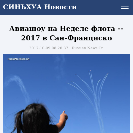
СИНЬХУА Новости
Авиашоу на Неделе флота --
2017 в Сан-Франциско
2017-10-09 08:26:37丨
Russian.News.Cn
и