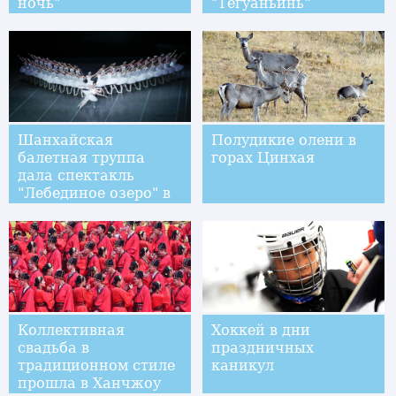
ночь"
"Тегуаньинь"
Шанхайская
Полудикие олени в
балетная труппа
горах Цинхая
дала спектакль
"Лебединое озеро" в
Антверпене
Коллективная
Хоккей в дни
свадьба в
праздничных
традиционном стиле
каникул
прошла в Ханчжоу