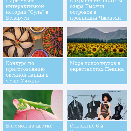
Парк-музей
Сохранение чистоты
интерактивной
озера Тысячи
истории "Сула" в
островов в
Беларуси
провинции Чжэцзян
Конкурс по
Море подсолнухов в
приготовлению
окрестностях Пекина
овсяной лапши в
уезде Учуань
Богомол на цветке
Открытие 6-й