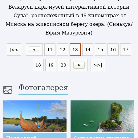
Беларуси парк-музей интерактивной истории
"Сула", расположенный в 49 километрах от
Минска на живописном берегу озера. (Синьхуа/
Ефим Мазуревич)
|<<
11
12
13
14
15
16
17
18
19
20
>>|
Фотогалерея