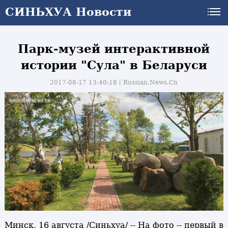
СИНЬХУА Новости
Парк-музей интерактивной
истории "Сула" в Беларуси
2017-08-17 13:40:18丨
Russian.News.Cn
и
Минск, 16 августа /Синьхуа/ -- На фото -- первый в