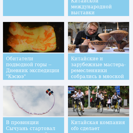
Китайской
международной
выставки
купальников
Обитатели
Китайские и
подводной горы --
зарубежные мастера-
Дневник экспедиции
ремесленники
"Кэсюэ"
собрались в мяоской
деревне
В провинции
Китайская компания
Сычуань стартовал
ofo сделает