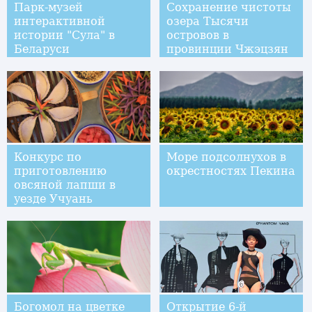
Парк-музей
Сохранение чистоты
интерактивной
озера Тысячи
истории "Сула" в
островов в
Беларуси
провинции Чжэцзян
Конкурс по
Море подсолнухов в
приготовлению
окрестностях Пекина
овсяной лапши в
уезде Учуань
Богомол на цветке
Открытие 6-й