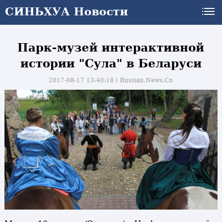
СИНЬХУА Новости
Парк-музей интерактивной
истории "Сула" в Беларуси
2017-08-17 13:40:18丨
Russian.News.Cn
и