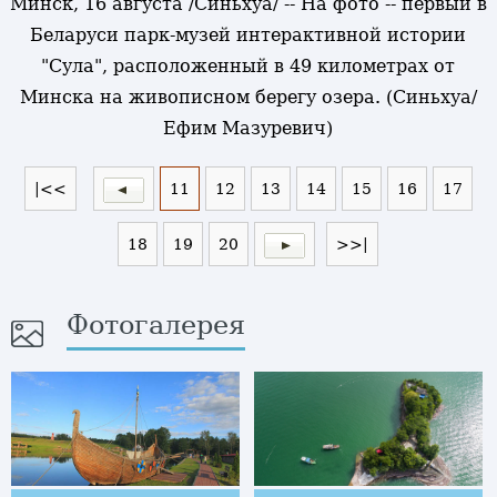
Минск, 16 августа /Синьхуа/ -- На фото -- первый в
Беларуси парк-музей интерактивной истории
"Сула", расположенный в 49 километрах от
Минска на живописном берегу озера. (Синьхуа/
Ефим Мазуревич)
|<<
11
12
13
14
15
16
17
18
19
20
>>|
Фотогалерея