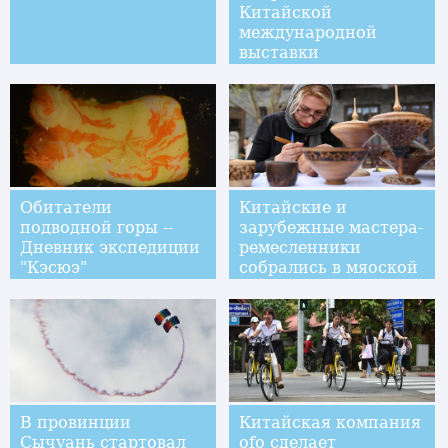
Китайской
международной
выставки
купальников
Обитатели
Китайские и
подводной горы --
зарубежные мастера-
Дневник экспедиции
ремесленники
"Кэсюэ"
собрались в мяоской
деревне
В провинции
Китайская компания
Сычуань стартовал
ofo сделает