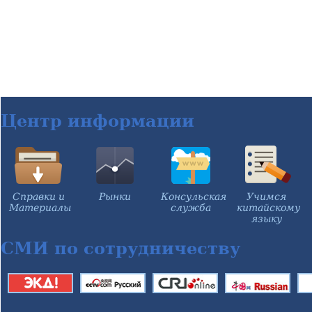
Центр информации
Справки и
Рынки
Консульская
Учимся
Материалы
служба
китайскому
языку
СМИ по сотрудничеству