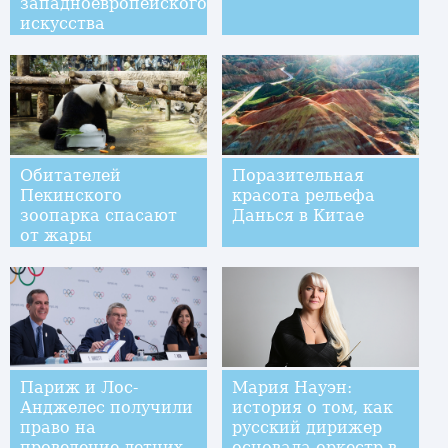
западноевропейского
искусства
Обитателей
Поразительная
Пекинского
красота рельефа
зоопарка спасают
Данься в Китае
от жары
Париж и Лос-
Мария Науэн:
Анджелес получили
история о том, как
право на
русский дирижер
проведение летних
основала оркестр в