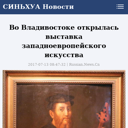
СИНЬХУА Новости
Во Владивостоке открылась
выставка
западноевропейского
искусства
2017-07-13 08:47:32丨
Russian.News.Cn
и