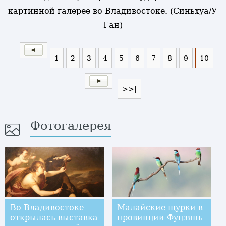
картинной галерее во Владивостоке. (Синьхуа/У
Ган)
1
2
3
4
5
6
7
8
9
10
>>|
Фотогалерея
Во Владивостоке
Малайские щурки в
открылась выставка
провинции Фуцзянь