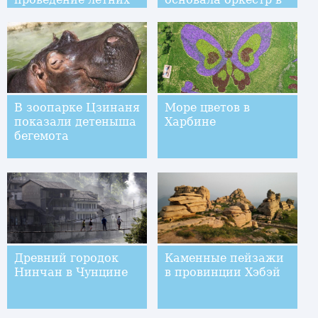
Олимпийских игр
Китае
В зоопарке Цзинаня
Море цветов в
показали детеныша
Харбине
бегемота
Древний городок
Каменные пейзажи
Нинчан в Чунцине
в провинции Хэбэй