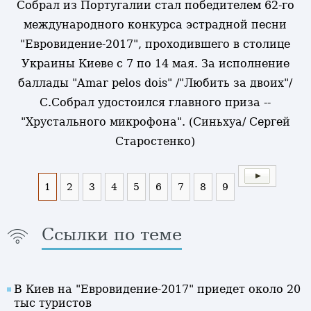
Собрал из Португалии стал победителем 62-го
международного конкурса эстрадной песни
"Евровидение-2017", проходившего в столице
Украины Киеве с 7 по 14 мая. За исполнение
баллады "Amar pelos dois" /"Любить за двоих"/
С.Собрал удостоился главного приза --
"Хрустального микрофона". (Синьхуа/ Сергей
Старостенко)
1
2
3
4
5
6
7
8
9
Ссылки по теме
В Киев на "Евровидение-2017" приедет около 20
тыс туристов