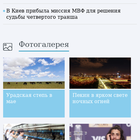
В Киев прибыла миссия МВФ для решения
судьбы четвертого транша
Фотогалерея
Урадская степь в
Пекин в ярком свете
мае
ночных огней