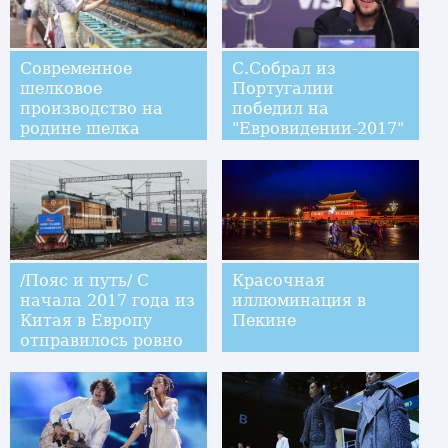
Современное
С.Собрал из
шелковое
Португалии
производство на
победил на
родине шелка
"Евровидении-2017"
/Пояс и путь/ С
Красочная
начала 2017 года из
иллюминация в
Китая в Европу
Пекине
отправилось ровно
1000 поездов с
экспортными
товарами