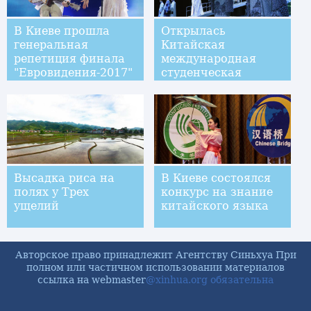
В Киеве прошла
Открылась
генеральная
Китайская
репетиция финала
международная
"Евровидения-2017"
студенческая
неделя моды - 2017
Высадка риса на
В Киеве состоялся
полях у Трех
конкурс на знание
ущелий
китайского языка
Авторское право принадлежит Агентству Синьхуа При
полном или частичном использовании материалов
ссылка на webmaster
@xinhua.org обязательна