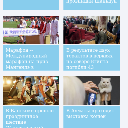
провинции Шаньдун
Марафон --
В результате двух
Международный
терактов в церквях
марафон на приз
на севере Египта
Мангендэ в
погибли 43
Пхеньяне: обзор
человека
В Бангкоке прошло
В Алматы проходит
праздничное
выставка кошек
шествие
"Удивительный