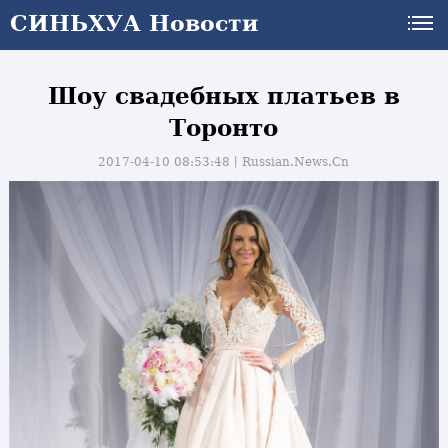
СИНЬХУА Новости
Шоу свадебных платьев в
Торонто
2017-04-10 08:53:48丨
Russian.News.Cn
и