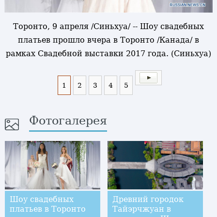
Торонто, 9 апреля /Синьхуа/ -- Шоу свадебных
платьев прошло вчера в Торонто /Канада/ в
рамках Свадебной выставки 2017 года. (Синьхуа)
1
2
3
4
5
Фотогалерея
Шоу свадебных
Древний городок
платьев в Торонто
Тайэрчжуан в