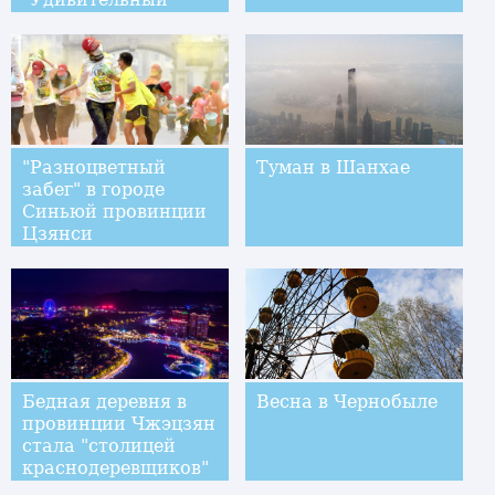
Сонгкран"
"Разноцветный
Туман в Шанхае
забег" в городе
Синьюй провинции
Цзянси
Бедная деревня в
Весна в Чернобыле
провинции Чжэцзян
стала "столицей
краснодеревщиков"