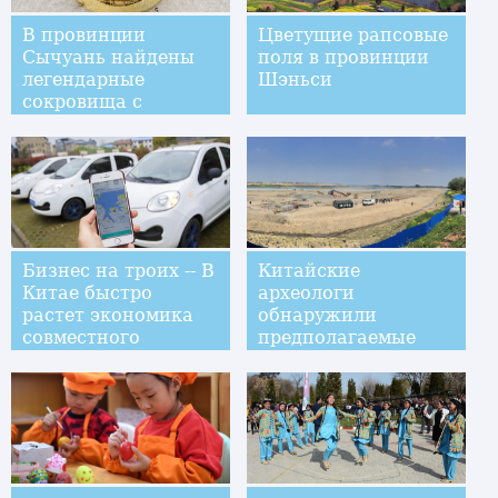
В провинции
Цветущие рапсовые
Сычуань найдены
поля в провинции
легендарные
Шэньси
сокровища с
затонувших судов
Бизнес на троих -- В
Китайские
Китае быстро
археологи
растет экономика
обнаружили
совместного
предполагаемые
потребления
затонувшие
сокровища Чжан
Сяньчжуна