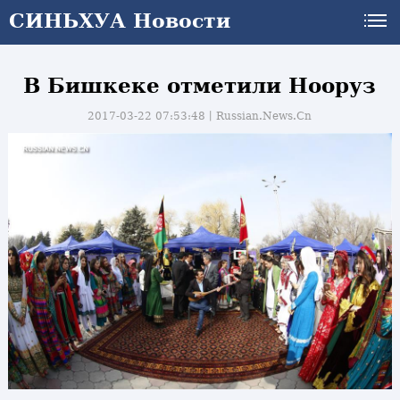
СИНЬХУА Новости
В Бишкеке отметили Нооруз
2017-03-22 07:53:48丨
Russian.News.Cn
и