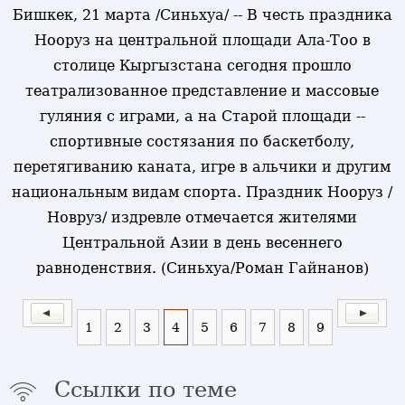
Бишкек, 21 марта /Синьхуа/ -- В честь праздника
Нооруз на центральной площади Ала-Тоо в
столице Кыргызстана сегодня прошло
театрализованное представление и массовые
гуляния с играми, а на Старой площади --
спортивные состязания по баскетболу,
перетягиванию каната, игре в альчики и другим
национальным видам спорта. Праздник Нооруз /
Новруз/ издревле отмечается жителями
Центральной Азии в день весеннего
равноденствия. (Синьхуа/Роман Гайнанов)
1
2
3
4
5
6
7
8
9
Ссылки по теме