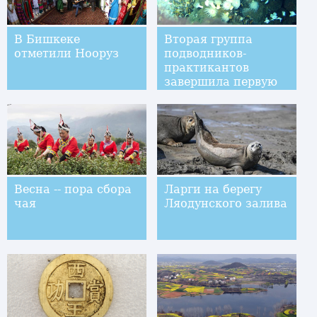
В Бишкеке
Вторая группа
отметили Нооруз
подводников-
практикантов
завершила первую
серию погружений
на батискафе
"Цзяолун"
Весна -- пора сбора
Ларги на берегу
чая
Ляодунского залива