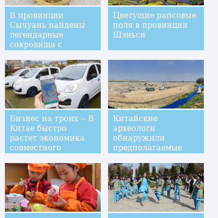
В провинции
Цветущие рапсовые
Сычуань найдены
поля в провинции
легендарные
Шэньси
сокровища с
затонувших судов
Бизнес на троих -- В
Китайские
Китае быстро
археологи
растет экономика
обнаружили
совместного
предполагаемые
потребления
затонувшие
сокровища Чжан
Сяньчжуна