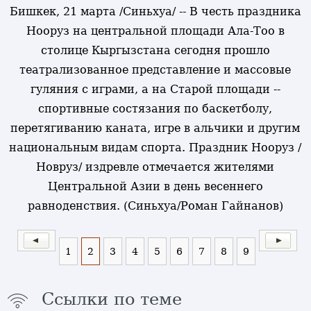
Бишкек, 21 марта /Синьхуа/ -- В честь праздника
Нооруз на центральной площади Ала-Тоо в
столице Кыргызстана сегодня прошло
театрализованное представление и массовые
гуляния с играми, а на Старой площади --
спортивные состязания по баскетболу,
перетягиванию каната, игре в альчики и другим
национальным видам спорта. Праздник Нооруз /
Новруз/ издревле отмечается жителями
Центральной Азии в день весеннего
равноденствия. (Синьхуа/Роман Гайнанов)
1
2
3
4
5
6
7
8
9
Ссылки по теме