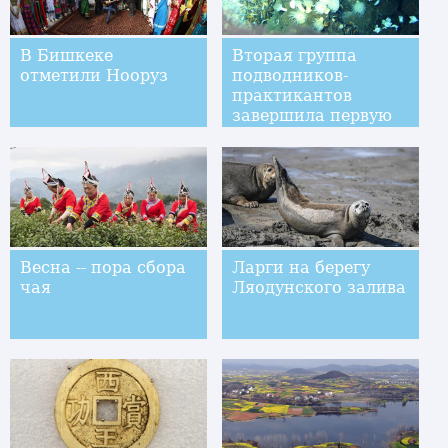
В Бишкеке
Вторая группа
отметили Нооруз
подводников-
практикантов
завершила первую
серию погружений
на батискафе
"Цзяолун"
Весна -- пора сбора
Ларги на берегу
чая
Ляодунского залива