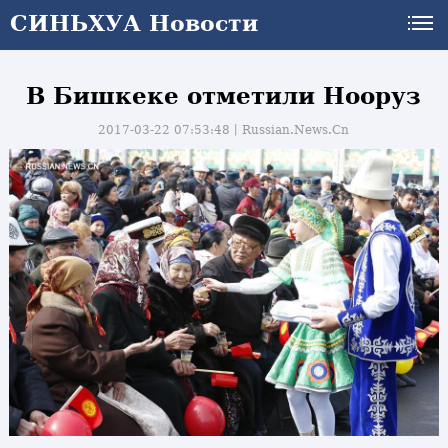
СИНЬХУА Новости
В Бишкеке отметили Нооруз
2017-03-22 07:53:48丨
Russian.News.Cn
и