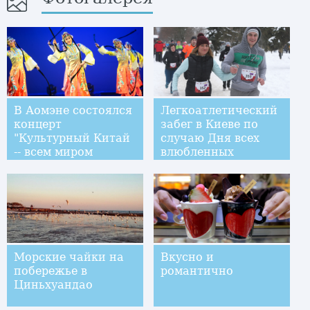
В Аомэне состоялся
Легкоатлетический
концерт
забег в Киеве по
"Культурный Китай
случаю Дня всех
-- всем миром
влюбленных
встретим праздник
Весны"
Морские чайки на
Вкусно и
побережье в
романтично
Циньхуандао