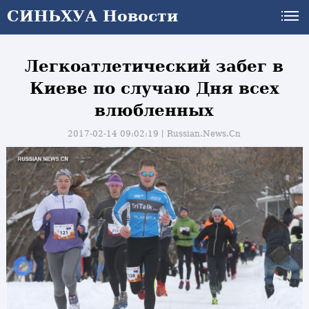
СИНЬХУА Новости
Легкоатлетический забег в
Киеве по случаю Дня всех
влюбленных
2017-02-14 09:02:19丨
Russian.News.Cn
и