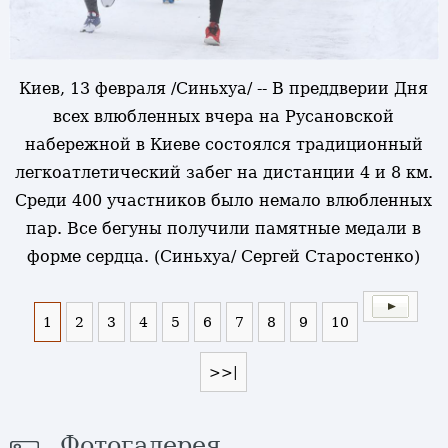
Киев, 13 февраля /Синьхуа/ -- В преддверии Дня
всех влюбленных вчера на Русановской
набережной в Киеве состоялся традиционный
легкоатлетический забег на дистанции 4 и 8 км.
Среди 400 участников было немало влюбленных
пар. Все бегуны получили памятные медали в
форме сердца. (Синьхуа/ Сергей Старостенко)
1
2
3
4
5
6
7
8
9
10
>>|
Фотогалерея